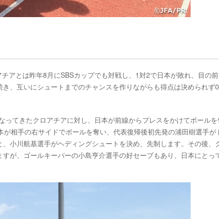
クロアチアとは昨年8月にSBSカップでも対戦し、1対2で日本が敗れ、目の
続き、互いにシュートまでのチャンスを作りながらも得点は決められず0
くなってきたクロアチアに対し、日本が前線からプレスをかけてボールを
日本が相手の右サイドでボールを奪い、代表復帰後初先発の浦田樹選手が
と、小川航基選手がヘディングシュートを決め、先制します。その後、
ますが、ゴールキーパーの小島亨介選手の好セーブもあり、日本にとっ