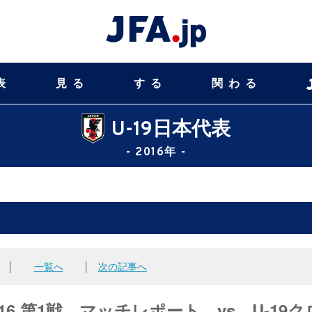
表
見る
する
関わる
U-19日本代表
- 2016年 -
│
一覧へ
│
次の記事へ
 2016 第1戦 マッチレポート vs．U-19ク