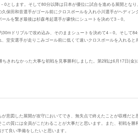
－0とします。そして80分以降は日本が優位に試合を進める展開となり、
の久保田和音選手がゴール前にクロスボールを入れ小川選手がヘディン
ボールを繋ぎ最後は杉森考起選手が豪快にシュートを決めて3－0。
30mドリブルで攻め込み、そのままシュートを決めて4－0。そして84
れ、堂安選手が走りこみゴール前に低くて速いクロスボールを入れると
ちきれなかった大事な初戦を見事勝利しました。第2戦は6月17日(金)に
ちが意図した展開が攻守においてでき、無失点で終えたことが収穫だと
そこの質には全員がこだわることが大事だと思います。また、初戦を勝
向けて良い準備をしたいと思います。