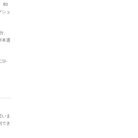
80
グシュ
分、
岸本選
U-
思いま
利でき