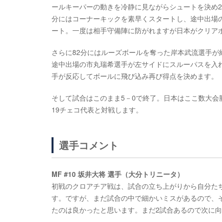
ールキーパーの動きを冷静に見ながらシュートを決め2
分にはコーナーキックを素早くスタートし、途中出場
ート。一度は相手守備陣に防がれますが日本がクリア
さらに82分にはルーズボールを奪った岸本武流選手が約
途中出場の市丸瑞希選手が左サイドにスルーパスを入
手が反応してボールに飛び込み再び得点を決めます。
そして試合はこのまま5－0で終了。日本はここ数大会勝
19チェコ代表と対戦します。
選手コメント
MF #10 坂井大将 選手（大分トリニータ）
初戦のクロアチア戦は、試合の立ち上がりから自分た
す。ですが、まだ試合の中で細かいミスがあるので、
たのは良かったと思います。まだ2試合あるので次に