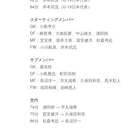
84分 岸本武流（U-19日本代表）
スターティングメンバー
GK：小島亨介
DF：柳貴博、大南拓磨、中山雄太、浦田樹
MF：堂安律、坂井大将、冨安健洋、杉森考起
FW：小川航基、岸本武流
サブメンバー
GK：廣末陸
DF：小島雅也、町田浩樹
MF：長沼洋一、市丸瑞希、久保田和音、髙木彰人
FW：垣田裕暉、岩崎悠人
交代
74分 浦田樹 → 市丸瑞希
75分 冨安健洋 → 久保田和音
86分 杉森考起 → 長沼洋一