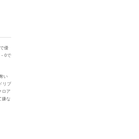
前で優
－0で
奪い
ドリブ
クロア
て嫌な