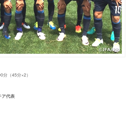
90分（45分×2）
アチア代表