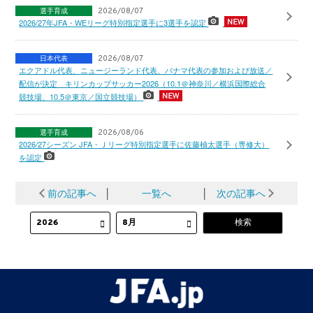
選手育成
2026/08/07
2026/27年JFA・WEリーグ特別指定選手に3選手を認定
日本代表
2026/08/07
エクアドル代表、ニュージーランド代表、パナマ代表の参加および放送／
配信が決定 キリンカップサッカー2026（10.1＠神奈川／横浜国際総合
競技場、10.5＠東京／国立競技場）
選手育成
2026/08/06
2026/27シーズン JFA・Ｊリーグ特別指定選手に佐藤柚太選手（専修大）
を認定
前の記事へ
│
一覧へ
│
次の記事へ