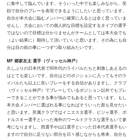
に集中して臨んでいます。そういった中でも楽しみながら、笑
顔で自分のプレーを表現できるようにしたいと思っています。
自分が本大会に臨むメンバーに確実に入るとは全く思っていま
せんし、大会においての個人的な目標を設定するタイプの選手
ではないので目標は分かりませんがチームとしては本大会でも
（よい結果に）期待して頂いていいと思います。その為にも自
分は目の前の事に一つずつ取り組みたいです。
MF 郷家友太 選手（ヴィッセル神戸）
久しぶりの日本代表で同年代のライバルたちと刺激しあえるの
はとても楽しいです。自分はどのポジションに入ってもそのラ
イバルたち以上に良いプレーをする自信がありますし、クラブ
（ヴィッセル神戸）でプレーしているポジション以外でもプレ
ーできることができる事が強みでもあると思っています。もし
本大会メンバーに選ばれる事になればそういった面も見せたい
と思います。所属クラブではイニエスタ選手、ビジャ選手、ポ
ドルスキー選手といった海外のワールドクラスな選手もいて参
考になりますし、西選手や山口選手といった日本代表選手もい
ますので自分に足りない部分を日々感じながらも将来、自分も