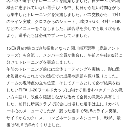
名のみの選手でトレーニングを開始しました。自チームで出場
機会に恵まれていない選手もいる中、初日から短い時間ながら
も集中したトレーニングを実施しました。パス交換から、1対1
のライン突破、クロスからのシュート、2対2＋GK、4対4＋GK
などのメニューをこなしました。試合勘を少しでも取り戻せる
よう、選手たちは必死でプレーしていました。
15日(月)の朝には追加招集となった関川郁万選手（鹿島アント
ラーズ）も合流し、メンバー全員が集合し、午前と午後の2部に
分けてトレーニングを実施しました。
午前のトレーニング前には全体ミーティングを実施し、影山雅
永監督からこれまでの遠征での成果や課題を振り返りました。
チームの現時点の立ち位置、そしてチームとして必ず結果を出
したいFIFA U-20ワールドカップに向けて目指すべきチームの戦
い方を語り、映像を確認しながら改めて全員の意識を共有しま
した。前日に所属クラブで試合に出場した選手は主にリカバリ
ー中心のメニューでしたが、残った選手で5対5のライン突破、
サイドからのクロス、コンビネーション＆シュート、8対6、最
後は6対6で締めくくりました。