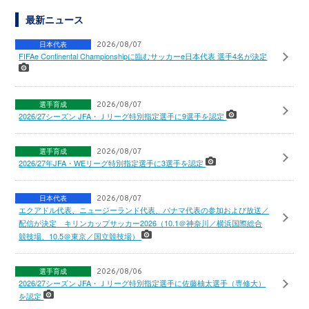
最新ニュース
日本代表
2026/08/07
FIFAe Continental Championshipに臨むサッカーe日本代表 選手4名が決定
選手育成
2026/08/07
2026/27シーズン JFA・Ｊリーグ特別指定選手に9選手を認定
選手育成
2026/08/07
2026/27年JFA・WEリーグ特別指定選手に3選手を認定
日本代表
2026/08/07
エクアドル代表、ニュージーランド代表、パナマ代表の参加および放送／
配信が決定 キリンカップサッカー2026（10.1＠神奈川／横浜国際総合
競技場、10.5＠東京／国立競技場）
選手育成
2026/08/06
2026/27シーズン JFA・Ｊリーグ特別指定選手に佐藤柚太選手（専修大）
を認定