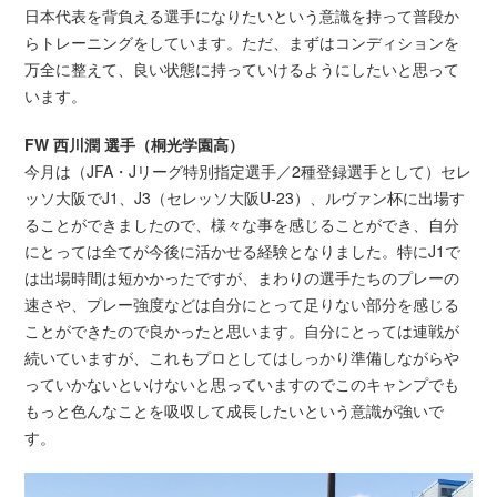
日本代表を背負える選手になりたいという意識を持って普段か
らトレーニングをしています。ただ、まずはコンディションを
万全に整えて、良い状態に持っていけるようにしたいと思って
います。
FW 西川潤 選手（桐光学園高）
今月は（JFA・Jリーグ特別指定選手／2種登録選手として）セレ
ッソ大阪でJ1、J3（セレッソ大阪U-23）、ルヴァン杯に出場す
ることができましたので、様々な事を感じることができ、自分
にとっては全てが今後に活かせる経験となりました。特にJ1で
は出場時間は短かかったですが、まわりの選手たちのプレーの
速さや、プレー強度などは自分にとって足りない部分を感じる
ことができたので良かったと思います。自分にとっては連戦が
続いていますが、これもプロとしてはしっかり準備しながらや
っていかないといけないと思っていますのでこのキャンプでも
もっと色んなことを吸収して成長したいという意識が強いで
す。