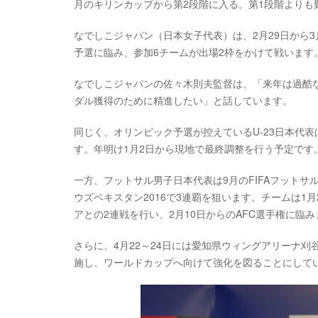
月のキリンカップから第2段階に入る。第1段階よりも
なでしこジャパン（日本女子代表）は、2月29日から
予選に臨み、参加6チームが出場2枠をかけて戦います
なでしこジャパンの佐々木則夫監督は、「来年は過酷
ダル獲得のために精進したい」と話しています。
同じく、オリンピック予選が控えているU-23日本代表は、
す。年明け1月2日から現地で最終調整を行う予定です
一方、フットサル男子日本代表は9月のFIFAフットサ
ウズベキスタン2016で3連覇を狙います。チームは1
アとの2連戦を行い、2月10日からのAFC選手権に臨み
さらに、4月22～24日には愛知県ウィングアリーナ刈
施し、ワールドカップへ向けて強化を図ることにして