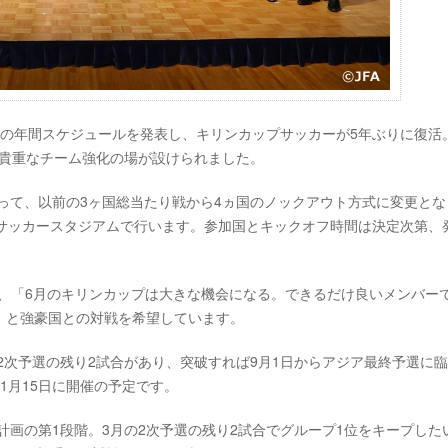
代表の年間スケジュールを発表し、キリンカップサッカーが5年ぶりに復活
けて、貴重なチーム強化の場が設けられました。
打って、以前の3ヶ国総当たり戦から4ヵ国のノックアウト方式に変更とな
田サッカースタジアムで行います。参加国とキックオフ時間は決定次第、
監督は、「6月のキリンカップは大きな機会になる。できるだけ良いメンバー
」と強豪国との対戦を希望しています。
ジア2次予選の残り2試合があり、突破すれば9月1日からアジア最終予選に
11月15日に開催の予定です。
計画の第1段階。3月の2次予選の残り2試合でグループ1位をキープした