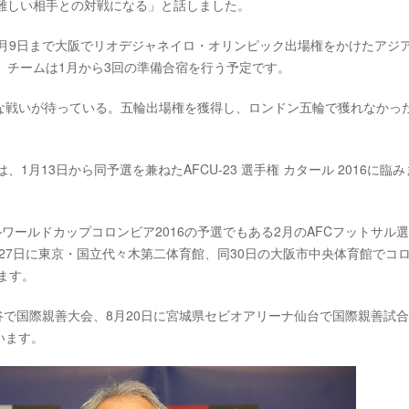
難しい相手との対戦になる」と話しました。
3月9日まで大阪でリオデジャネイロ・オリンピック出場権をかけたアジ
。チームは1月から3回の準備合宿を行う予定です。
な戦いが待っている。五輪出場権を獲得し、ロンドン五輪で獲れなかっ
1月13日から同予選を兼ねたAFCU-23 選手権 カタール 2016に臨み
。
ルワールドカップコロンビア2016の予選でもある2月のAFCフットサル
月27日に東京・国立代々木第二体育館、同30日の大阪市中央体育館でコ
ます。
谷で国際親善大会、8月20日に宮城県セビオアリーナ仙台で国際親善試
います。