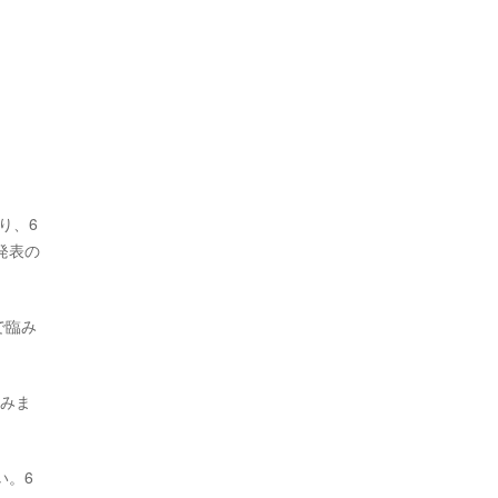
。
り、6
発表の
で臨み
臨みま
い。6