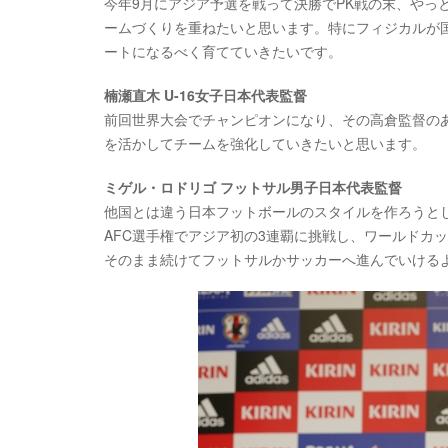
今年9月にアジア予選を戦って決勝でPK戦の末、やっ
ームづくりを重ねたいと思います。特にフィジカルが
ートになるべく育てていきたいです。
楠瀬直木 U-16女子日本代表監督
前回世界大会でチャンピオンになり、その高倉監督の
を活かしてチームを強化していきたいと思います。
ミゲル・ロドリゴ フットサル男子日本代表監督
他国とは違う日本フットボールのスタイルを作ろうと
AFC選手権でアジア初の3連覇に挑戦し、ワールドカ
そのまま続けてフットサルかサッカーへ進んでいける