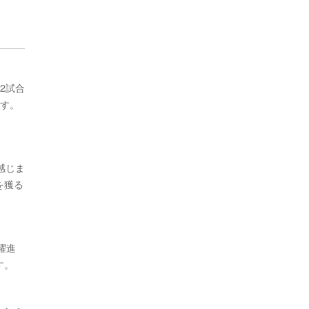
2試合
ます。
感じま
を獲る
躍進
す。