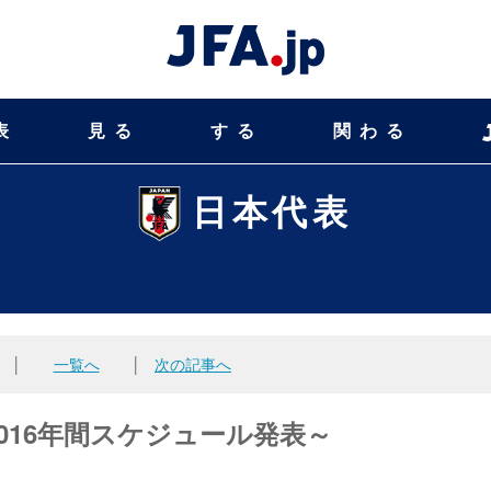
表
見る
する
関わる
日本代表
│
一覧へ
│
次の記事へ
016年間スケジュール発表～