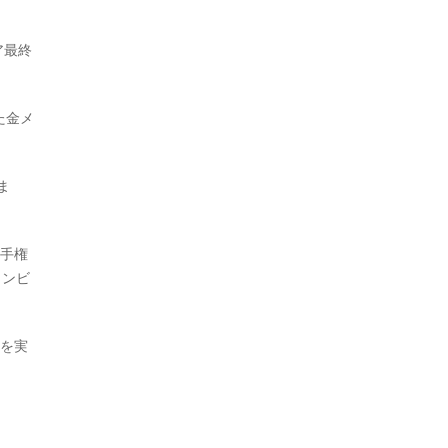
ア最終
た金メ
ま
選手権
ロンビ
合を実