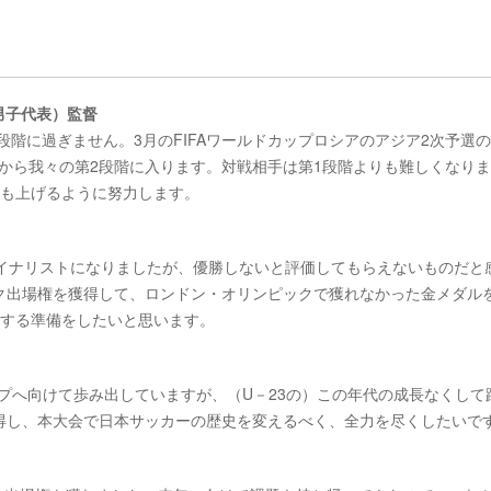
本男子代表）監督
段階に過ぎません。3月のFIFAワールドカップロシアのアジア2次予選の
プから我々の第2段階に入ります。対戦相手は第1段階よりも難しくなり
ンクも上げるように努力します。
ァイナリストになりましたが、優勝しないと評価してもらえないものだと
ク出場権を獲得して、ロンドン・オリンピックで獲れなかった金メダル
くする準備をしたいと思います。
ドカップへ向けて歩み出していますが、（U－23の）この年代の成長なくして
得し、本大会で日本サッカーの歴史を変えるべく、全力を尽くしたいで