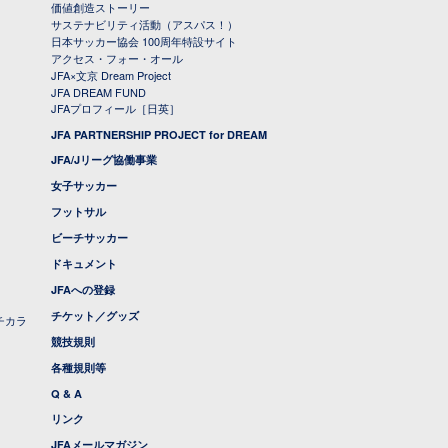
価値創造ストーリー
サステナビリティ活動（アスパス！）
日本サッカー協会 100周年特設サイト
アクセス・フォー・オール
JFA×文京 Dream Project
JFA DREAM FUND
JFAプロフィール［日英］
JFA PARTNERSHIP PROJECT for DREAM
JFA/Jリーグ協働事業
女子サッカー
フットサル
ビーチサッカー
ドキュメント
JFAへの登録
チケット／グッズ
チカラ
競技規則
各種規則等
Q & A
リンク
JFAメールマガジン