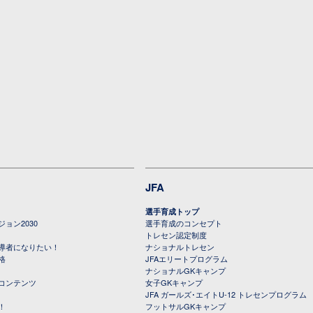
JFA
選手育成トップ
ョン2030
選手育成のコンセプト
トレセン認定制度
導者になりたい！
ナショナルトレセン
格
JFAエリートプログラム
ナショナルGKキャンプ
コンテンツ
女子GKキャンプ
JFA ガールズ･エイトU-12 トレセンプログラム
！
フットサルGKキャンプ