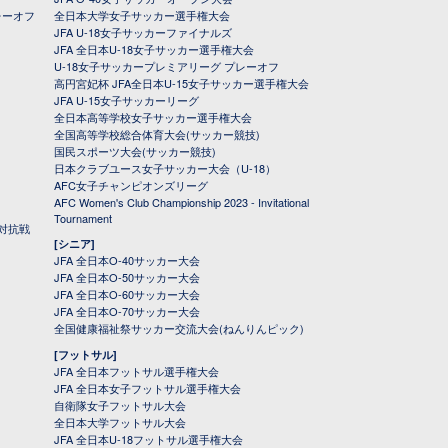
レーオフ
全日本大学女子サッカー選手権大会
JFA U-18女子サッカーファイナルズ
JFA 全日本U-18女子サッカー選手権大会
U-18女子サッカープレミアリーグ プレーオフ
高円宮妃杯 JFA全日本U-15女子サッカー選手権大会
JFA U-15女子サッカーリーグ
全日本高等学校女子サッカー選手権大会
全国高等学校総合体育大会(サッカー競技)
国民スポーツ大会(サッカー競技)
日本クラブユース女子サッカー大会（U-18）
AFC女子チャンピオンズリーグ
AFC Women's Club Championship 2023 - Invitational
Tournament
対抗戦
[シニア]
JFA 全日本O-40サッカー大会
JFA 全日本O-50サッカー大会
JFA 全日本O-60サッカー大会
JFA 全日本O-70サッカー大会
全国健康福祉祭サッカー交流大会(ねんりんピック)
[フットサル]
JFA 全日本フットサル選手権大会
JFA 全日本女子フットサル選手権大会
自衛隊女子フットサル大会
全日本大学フットサル大会
JFA 全日本U-18フットサル選手権大会