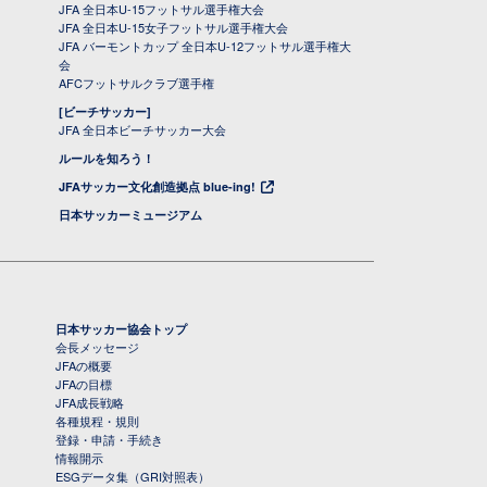
JFA 全日本U-15フットサル選手権大会
JFA 全日本U-15女子フットサル選手権大会
JFA バーモントカップ 全日本U-12フットサル選手権大
会
AFCフットサルクラブ選手権
[ビーチサッカー]
JFA 全日本ビーチサッカー大会
ルールを知ろう！
JFAサッカー文化創造拠点 blue-ing!
日本サッカーミュージアム
日本サッカー協会トップ
会長メッセージ
JFAの概要
JFAの目標
JFA成長戦略
各種規程・規則
登録・申請・手続き
情報開示
ESGデータ集（GRI対照表）