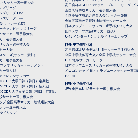
全日本サッカー選手権大会
高円宮杯 JFA U-18サッカープレミアリーグ プ
オンズリーグ
全国高等学校サッカー選手権大会
ズリーグ Elite
全国高等学校総合体育大会(サッカー競技)
ンズリーグ Two
全国高等学校定時制通信制サッカー大会
会(サッカー競技)
日本クラブユースサッカー選手権(U-18)大会
ーチャンピオンズリーグ
国民スポーツ大会(サッカー競技)
ムサッカー選手権大会
U-16 インターナショナルドリームカップ
カー選手権大会
サッカー選手権大会
[3種(中学生年代)]
カー大会
高円宮杯 JFA 全日本U-15サッカー選手権大会
スターズ(サッカー競技)
全国中学校体育大会／全国中学校サッカー大会
カー選手権大会
U-13地域サッカーリーグ
日本大学サッカートーナメント
日本クラブユースサッカー選手権(U-15)大会
カー新人戦
メニコンカップ 日本クラブユースサッカー東西
チャレンジサッカー
(U-15)
 SOCCER 大学日韓（韓日）定期戦
[4種(小学生年代)]
 SOCCER 大学日韓（韓日）新人戦
JFA 全日本U-12サッカー選手権大会
 SOCCER 大学女子日韓（韓日）定期戦
校サッカー選手権大会
ップ 全国高専サッカー地域選抜大会
ッカー選手権大会
ールドカップ