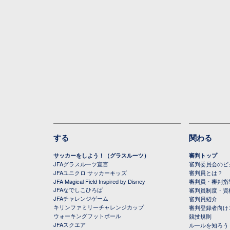
する
関わる
サッカーをしよう！（グラスルーツ）
審判トップ
JFAグラスルーツ宣言
審判委員会のビジ
JFAユニクロ サッカーキッズ
審判員とは？
JFA Magical Field Inspired by Disney
審判員・審判指
JFAなでしこひろば
審判員制度・資
JFAチャレンジゲーム
審判員紹介
キリンファミリーチャレンジカップ
審判登録者向け
ウォーキングフットボール
競技規則
JFAスクエア
ルールを知ろう