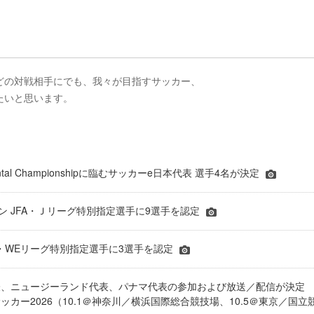
どの対戦相手にでも、我々が目指すサッカー、
たいと思います。
inental Championshipに臨むサッカーe日本代表 選手4名が決定
ーズン JFA・Ｊリーグ特別指定選手に9選手を認定
JFA・WEリーグ特別指定選手に3選手を認定
表、ニュージーランド代表、パナマ代表の参加および放送／配信が決
ッカー2026（10.1＠神奈川／横浜国際総合競技場、10.5＠東京／国立