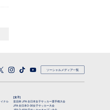
ソーシャルメディア一覧
[女子]
ァイナル
皇后杯 JFA 全日本女子サッカー選手権大会
JFA 全日本O-30女子サッカー大会
JFA O-40女子サッカーオープン大会