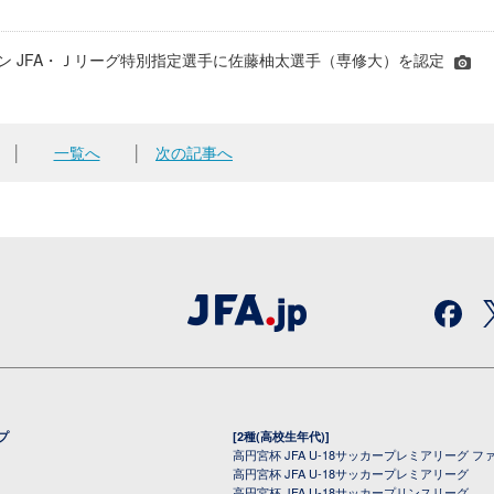
シーズン JFA・Ｊリーグ特別指定選手に佐藤柚太選手（専修大）を認定
│
一覧へ
│
次の記事へ
プ
[2種(高校生年代)]
高円宮杯 JFA U-18サッカープレミアリーグ フ
高円宮杯 JFA U-18サッカープレミアリーグ
高円宮杯 JFA U-18サッカープリンスリーグ