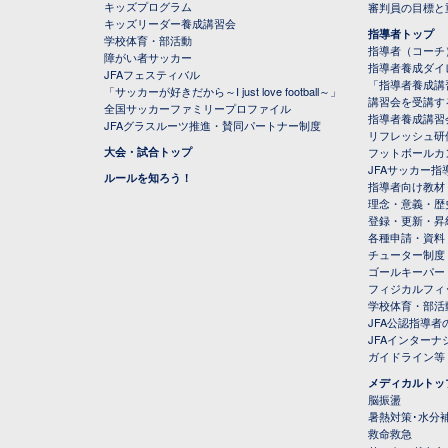
キッズプログラム
審判員の目標と
キッズリーダー養成講習会
指導者トップ
学校体育・部活動
指導者（コーチ
障がい者サッカー
指導者養成ダイ
JFAフェスティバル
「指導者養成講
「サッカーが好きだから～I just love football～」
講習会を受講す
全国サッカーファミリープロファイル
指導者養成講習
JFAグラスルーツ推進・賛同パートナー制度
リフレッシュ研
大会・試合トップ
フットボールカ
JFAサッカー指導
ルールを知ろう！
指導者向け教材
理念・意義・歴
登録・更新・昇
各種申請・資料
チューター制度
ゴールキーパー
フィジカルフィ
学校体育・部活
JFA公認指導者
JFAインター
ガイドライン等
メディカルトッ
脳振盪
暑熱対策･水分
救命救急