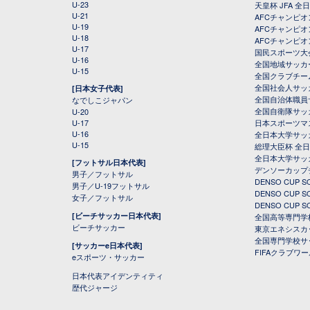
U-23
天皇杯 JFA 
U-21
AFCチャンピ
U-19
AFCチャンピオン
U-18
AFCチャンピオ
U-17
国民スポーツ大
U-16
全国地域サッカ
U-15
全国クラブチー
全国社会人サッ
[日本女子代表]
全国自治体職員
なでしこジャパン
全国自衛隊サッ
U-20
U-17
日本スポーツマ
U-16
全日本大学サッ
U-15
総理大臣杯 全
全日本大学サッ
[フットサル日本代表]
デンソーカップ
男子／フットサル
DENSO CUP
男子／U-19フットサル
DENSO CUP
女子／フットサル
DENSO CUP
[ビーチサッカー日本代表]
全国高等専門学
ビーチサッカー
東京エネシスカ
全国専門学校サ
[サッカーe日本代表]
FIFAクラブワ
eスポーツ・サッカー
日本代表アイデンティティ
歴代ジャージ