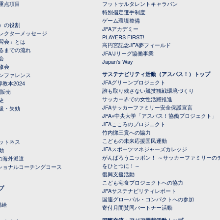
重点項目
フットサルタレントキャラバン
特別指定選手制度
ゲーム環境整備
）の役割
JFAアカデミー
レクターメッセージ
PLAYERS FIRST!
習会」とは
高円宮記念JFA夢フィールド
るまでの流れ
JFA/Jリーグ協働事業
会
Japan's Way
修会
サステナビリティ活動（アスパス！）トップ
ンファレンス
JFAグリーンプロジェクト
教本2024
誰も取り残さない競技観戦環境づくり
 販売
サッカー界での女性活躍推進
史
JFAサッカーファミリー安全保護宣言
級・失効
JFA×中央大学「アスパス！協働プロジェクト」
JFAこころのプロジェクト
竹内悌三賞への協力
こどもの未来応援国民運動
ットネス
JFAスポーツマネジャーズカレッジ
動
がんばろうニッポン！ ～サッカーファミリーの
の海外派遣
をひとつに！～
ナショナルコーチングコース
復興支援活動
こども宅食プロジェクトへの協力
プ
JFAサステナビリティレポート
（PDFファイル）
国連グローバル・コンパクトへの参加
補給
寄付月間賛同パートナー活動