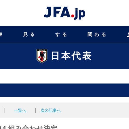
表
見る
する
関わる
日本代表
│
一覧へ
│
次の記事へ
014 組み合わせ決定