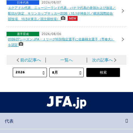
日本代表
2026/08/07
エクアドル代表、ニュージーランド代表、パナマ代表の参加および放送／
配信が決定 キリンカップサッカー2026（10.1＠神奈川／横浜国際総合
競技場、10.5＠東京／国立競技場）
選手育成
2026/08/06
2026/27シーズン JFA・Ｊリーグ特別指定選手に佐藤柚太選手（専修大）
を認定
前の記事へ
│
一覧へ
│
次の記事へ
代表