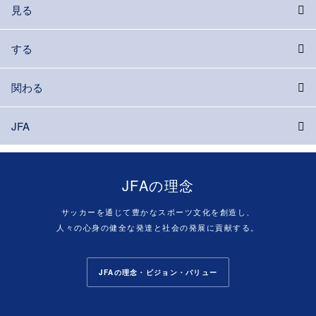
見る
する
関わる
JFA
JFAの理念
サッカーを通じて豊かなスポーツ文化を創造し、
人々の心身の健全な発達と社会の発展に貢献する。
JFAの理念・ビジョン・バリュー