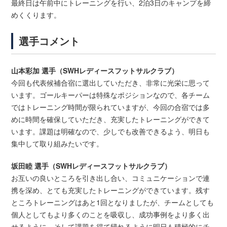
最終日は午前中にトレーニングを行い、2泊3日のキャンプを締
めくくります。
選手コメント
山本彩加 選手（SWHレディースフットサルクラブ）
今回も代表候補合宿に選出していただき、非常に光栄に思って
います。ゴールキーパーは特殊なポジションなので、各チーム
ではトレーニング時間が限られていますが、今回の合宿では多
めに時間を確保していただき、充実したトレーニングができて
います。課題は明確なので、少しでも改善できるよう、明日も
集中して取り組みたいです。
坂田睦 選手（SWHレディースフットサルクラブ）
お互いの良いところを引き出し合い、コミュニケーションで連
携を深め、とても充実したトレーニングができています。残す
ところトレーニングはあと1回となりましたが、チームとしても
個人としてもより多くのことを吸収し、成功事例をより多く出
せるように、そして課題を得て帰れるように明日も積極的にチ