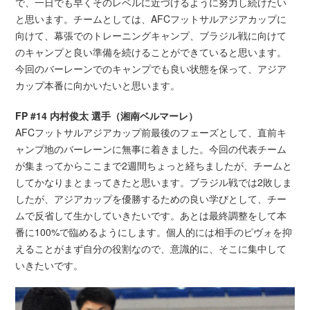
で、一日でも早くそのレベルに近づけるように努力し続けたい
と思います。チームとしては、AFCフットサルアジアカップに
向けて、幕張でのトレーニングキャンプ、ブラジル戦に向けて
のキャンプと良い準備を続けることができていると思います。
今回のバーレーンでのキャンプでも良い状態を保って、アジア
カップ本番に向かいたいと思います。
FP #14 内村俊太 選手（湘南ベルマーレ）
AFCフットサルアジアカップ前最後のフェーズとして、直前キ
ャンプ地のバーレーンに無事に着きました。今回の代表チーム
が集まってからここまで2週間ちょっと経ちましたが、チームと
してかなりまとまってきたと思います。ブラジル戦では2敗しま
したが、アジアカップを優勝するための良い学びとして、チー
ムで反省して生かしていきたいです。あとは最終調整をして本
番に100%で臨めるようにします。個人的には相手のピヴォを抑
えることがまず自分の役割なので、意識的に、そこに集中して
いきたいです。