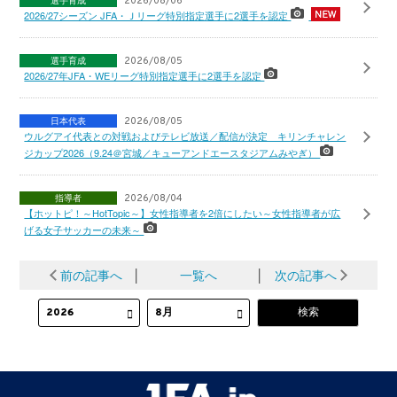
2026/08/06
2026/27シーズン JFA・Ｊリーグ特別指定選手に2選手を認定
選手育成
2026/08/05
2026/27年JFA・WEリーグ特別指定選手に2選手を認定
日本代表
2026/08/05
ウルグアイ代表との対戦およびテレビ放送／配信が決定 キリンチャレン
ジカップ2026（9.24＠宮城／キューアンドエースタジアムみやぎ）
指導者
2026/08/04
【ホットピ！～HotTopic～】女性指導者を2倍にしたい～女性指導者が広
げる女子サッカーの未来～
前の記事へ
│
一覧へ
│
次の記事へ