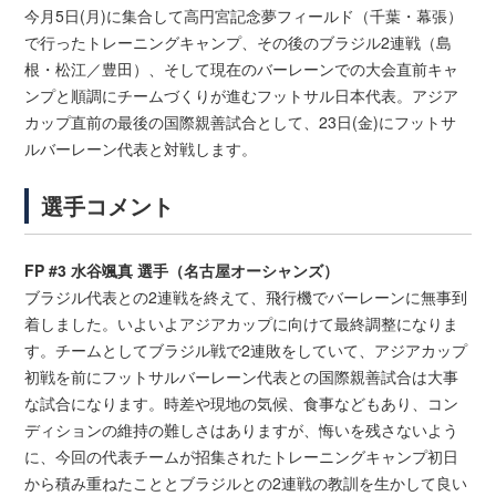
今月5日(月)に集合して高円宮記念夢フィールド（千葉・幕張）
で行ったトレーニングキャンプ、その後のブラジル2連戦（島
根・松江／豊田）、そして現在のバーレーンでの大会直前キャ
ンプと順調にチームづくりが進むフットサル日本代表。アジア
カップ直前の最後の国際親善試合として、23日(金)にフットサ
ルバーレーン代表と対戦します。
選手コメント
FP #3 水谷颯真 選手（名古屋オーシャンズ）
ブラジル代表との2連戦を終えて、飛行機でバーレーンに無事到
着しました。いよいよアジアカップに向けて最終調整になりま
す。チームとしてブラジル戦で2連敗をしていて、アジアカップ
初戦を前にフットサルバーレーン代表との国際親善試合は大事
な試合になります。時差や現地の気候、食事などもあり、コン
ディションの維持の難しさはありますが、悔いを残さないよう
に、今回の代表チームが招集されたトレーニングキャンプ初日
から積み重ねたこととブラジルとの2連戦の教訓を生かして良い