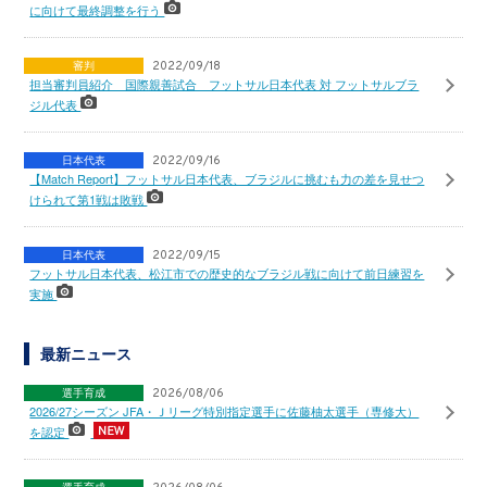
に向けて最終調整を行う
審判
2022/09/18
担当審判員紹介 国際親善試合 フットサル日本代表 対 フットサルブラ
ジル代表
日本代表
2022/09/16
【Match Report】フットサル日本代表、ブラジルに挑むも力の差を見せつ
けられて第1戦は敗戦
日本代表
2022/09/15
フットサル日本代表、松江市での歴史的なブラジル戦に向けて前日練習を
実施
最新ニュース
選手育成
2026/08/06
2026/27シーズン JFA・Ｊリーグ特別指定選手に佐藤柚太選手（専修大）
を認定
選手育成