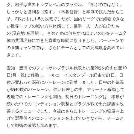
ク。相手は世界トップレベルのブラジル。「学ぶのではなく、
しっかりと勝利を目指す」（木暮監督）と本気で挑んだからこ
そ、2戦ともに1-5の敗戦でしたが、国内リーグでは経験できな
い世界トップの戦い方を体感して、選手一人一人が自分たち
の“現在地”を理解し、そのために何をすればよいのかをチーム全
体の共通理解にできた貴重な時間になりました。バーレーンで
の直前キャンプでは、さらにチームとしての完成度を高めてい
きます。
愛知・豊田でのフットサルブラジル代表との第2戦を終えた翌19
日(月・祝)に移動し、トルコ・イスタンブール経由で21日、日
付が変わった深夜にバーレーンに到着しました。日中の外気温
が約40度のバーレーン。強い日差しの中、アリーナへ移動して
現地でのトレーニングを開始。初日のトレーニングは、移動が
続いた中でのコンディション調整とブラジル戦で出た課題を改
善するメニューでした。今後はさらにトレーニングの強度を上
げて選手個々のコンディションを上げていきながら、チームと
して戦術の確認も進めます。