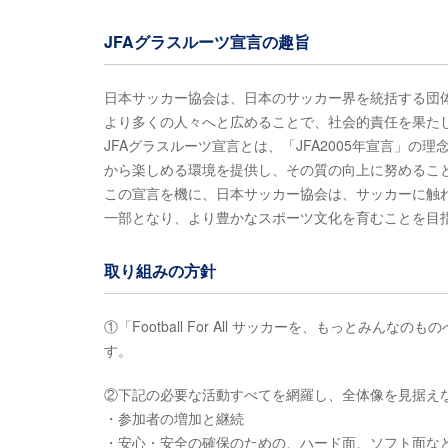
JFAグラスルーツ宣言の趣旨
日本サッカー協会は、日本のサッカー界を統括する団
より多くの人々へと広めることで、社会的責任を果た
JFAグラスルーツ宣言とは、「JFA2005年宣言」
から楽しめる環境を提供し、その質の向上に努めるこ
この宣言を機に、日本サッカー協会は、サッカーに触
一部となり、より豊かなスポーツ文化を育むことを目
取り組みの方針
①「Football For All サッカーを、もっと
す。
②下記の必要な活動すべてを網羅し、全体像を見据え
・参加者の増加と継続
・安心・安全の確保のための、ハード面、ソフト面な