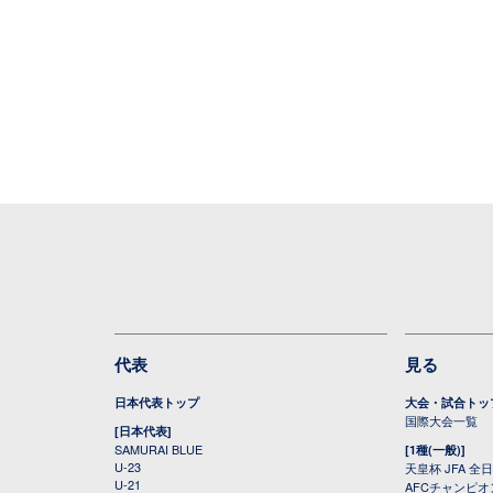
代表
見る
日本代表トップ
大会・試合トッ
国際大会一覧
[日本代表]
SAMURAI BLUE
[1種(一般)]
U-23
天皇杯 JFA 
U-21
AFCチャンピ