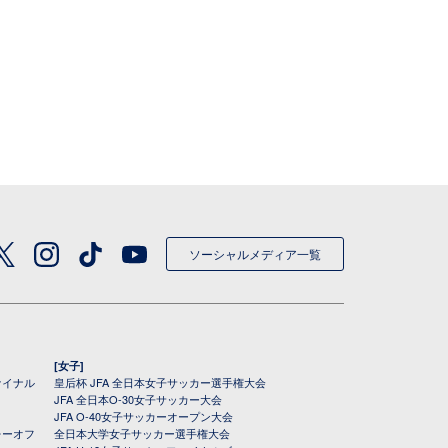
ソーシャルメディア一覧
[女子]
ァイナル
皇后杯 JFA 全日本女子サッカー選手権大会
JFA 全日本O-30女子サッカー大会
JFA O-40女子サッカーオープン大会
レーオフ
全日本大学女子サッカー選手権大会