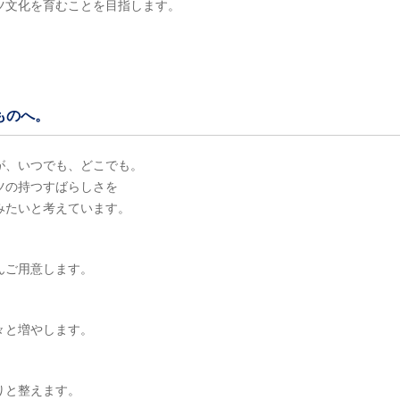
ツ文化を育むことを目指します。
のものへ。
が、いつでも、どこでも。
ツの持つすばらしさを
みたいと考えています。
んご用意します。
！
々と増やします。
りと整えます。