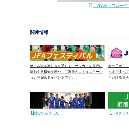
「JFAグラスルーツ
関連情報
ボール蹴る楽しさを通じて、サッカーを身近に
女の子から、
味わえる機会を増やして家族のコミュニケーシ
んまですべて
ョンを深めるイベントです。
ただける場所
障がい者サッカー
JFAグラ