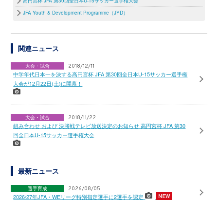
高円宮杯 JFA 第30回全日本U-15サッカー選手権大会
JFA Youth & Development Programme（JYD）
関連ニュース
大会・試合
2018/12/11
中学年代日本一を決する高円宮杯 JFA 第30回全日本U-15サッカー選手権
大会が12月22日(土)に開幕！
大会・試合
2018/11/22
組み合わせ および 決勝戦テレビ放送決定のお知らせ 高円宮杯 JFA 第30
回全日本U-15サッカー選手権大会
最新ニュース
選手育成
2026/08/05
2026/27年JFA・WEリーグ特別指定選手に2選手を認定