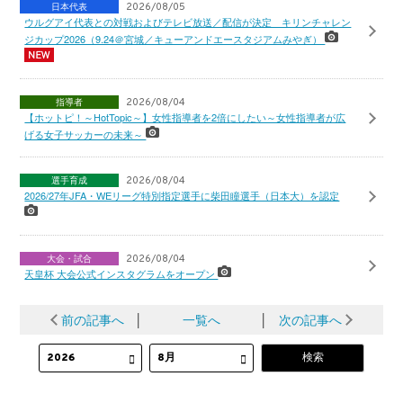
日本代表
2026/08/05
ウルグアイ代表との対戦およびテレビ放送／配信が決定 キリンチャレン
ジカップ2026（9.24＠宮城／キューアンドエースタジアムみやぎ）
指導者
2026/08/04
【ホットピ！～HotTopic～】女性指導者を2倍にしたい～女性指導者が広
げる女子サッカーの未来～
選手育成
2026/08/04
2026/27年JFA・WEリーグ特別指定選手に柴田瞳選手（日本大）を認定
大会・試合
2026/08/04
天皇杯 大会公式インスタグラムをオープン
前の記事へ
│
一覧へ
│
次の記事へ