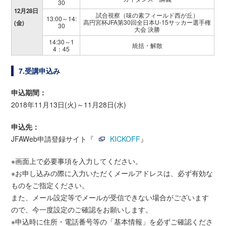
30
12月28日
試合視察（味の素フィールド西が丘）
13:00～14:
高円宮杯JFA第30回全日本U-15サッカー選手権
(金)
30
大会 決勝
14:30～1
統括・解散
4：45
7.受講申込み
申込期間：
2018年11月13日(火)～11月28日(水)
申込先：
JFAWeb申請登録サイト『
KICKOFF
』
※画面上で必要事項を入力してください。
※お申し込みの際に入力いただくメールアドレスは、必ず有効な
ものをご指定ください。
また、メール設定等でメールが受信できない場合がございます
ので、今一度設定のご確認をお願いします。
※申込時に住所・電話番号等の「基本情報」を必ずご確認くださ