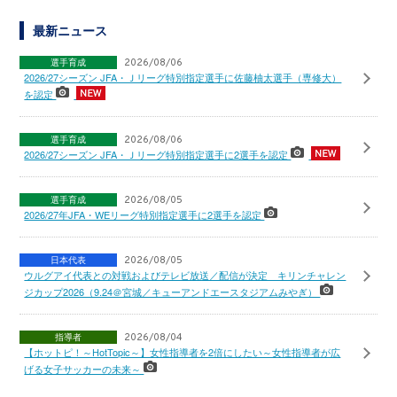
最新ニュース
選手育成
2026/08/06
2026/27シーズン JFA・Ｊリーグ特別指定選手に佐藤柚太選手（専修大）
を認定
選手育成
2026/08/06
2026/27シーズン JFA・Ｊリーグ特別指定選手に2選手を認定
選手育成
2026/08/05
2026/27年JFA・WEリーグ特別指定選手に2選手を認定
日本代表
2026/08/05
ウルグアイ代表との対戦およびテレビ放送／配信が決定 キリンチャレン
ジカップ2026（9.24＠宮城／キューアンドエースタジアムみやぎ）
指導者
2026/08/04
【ホットピ！～HotTopic～】女性指導者を2倍にしたい～女性指導者が広
げる女子サッカーの未来～