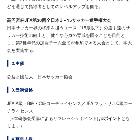
どを通じて指導者としてのレベルアップを図る。
高円宮杯JFA第30回全日本U－15サッカー選手権大会
日本サッカー界の将来を担うユース（15歳以下）の選手達のサ
ッカー技術の向上と、健全な心身の育成を図ることを目的と
し、第3種年代の加盟チーム全てが参加できる大会として、本大
会を実施する。
2.主催
公益財団法人 日本サッカー協会
3.受講資格
JFA A級・B級・C級コーチライセンス／JFA フットサルC級コー
チライセンス
（※本研修会受講によるリフレッシュポイントは
5ポイント
とな
ります）
4.募集人数