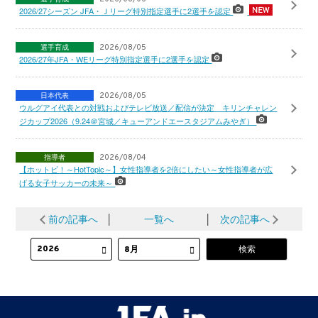
2026/27シーズン JFA・Ｊリーグ特別指定選手に2選手を認定
選手育成
2026/08/05
2026/27年JFA・WEリーグ特別指定選手に2選手を認定
日本代表
2026/08/05
ウルグアイ代表との対戦およびテレビ放送／配信が決定 キリンチャレン
ジカップ2026（9.24＠宮城／キューアンドエースタジアムみやぎ）
指導者
2026/08/04
【ホットピ！～HotTopic～】女性指導者を2倍にしたい～女性指導者が広
げる女子サッカーの未来～
前の記事へ
│
一覧へ
│
次の記事へ