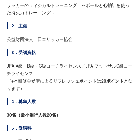
サッカーのフィジカルトレーニング ～ボールと心拍計を使っ
た持久力トレーニング～
2．主催
公益財団法人 日本サッカー協会
3．受講資格
JFA A級・B級・C級コーチライセンス／JFA フットサルC級コー
チライセンス
（※本研修会受講によるリフレッシュポイントは
20ポイント
とな
ります）
4．募集人数
30名（最小催行人数20名）
5．受講料