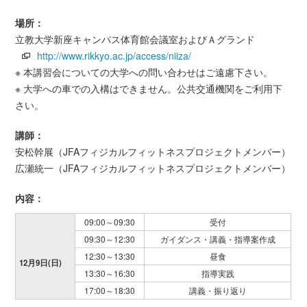
場所：
立教大学新座キャンパス体育館会議室およびＡグランド
http://www.rikkyo.ac.jp/access/niiza/
※ 本講習会についての大学への問い合わせはご遠慮下さい。
※ 大学への車での入構はできません。公共交通機関をご利用下
さい。
講師：
安松幹展（JFAフィジカルフィットネスプロジェクトメンバー）
広瀬統一（JFAフィジカルフィットネスプロジェクトメンバー）
内容：
09:00～09:30
受付
09:30～12:30
ガイダンス・講義・指導案作成
12:30～13:30
昼食
12月9日(日)
13:30～16:30
指導実践
17:00～18:30
講義・振り返り