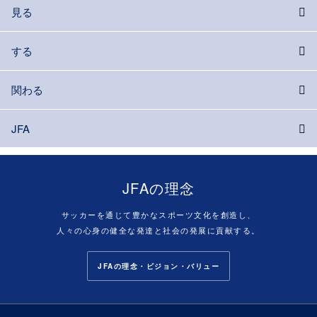
見る
する
関わる
JFA
JFAの理念
サッカーを通じて豊かなスポーツ文化を創造し、
人々の心身の健全な発達と社会の発展に貢献する。
JFAの理念・ビジョン・バリュー