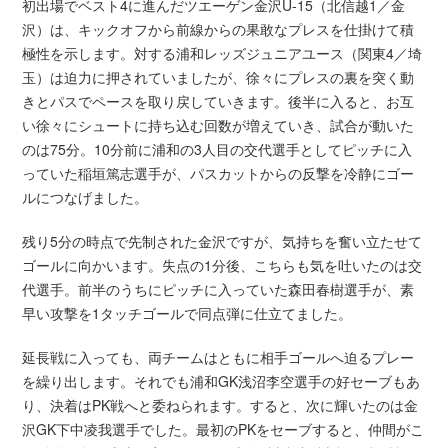
初出場でベスト4に進んだツエーゲン金沢U-15（北信越1／金
沢）は、キックオフから前線からの果敢なプレスを仕掛けて積
極性を示します。対する浦和レッズジュニアユース（関東4／埼
玉）は迫力に押されていましたが、徐々にプレスの裏を突く動
きとパスでペースを取り戻していきます。後半に入ると、お互
い徐々にシュートに持ち込む回数が増えていき、試合が動いた
のは75分。10分前に浦和の3人目の交代選手としてピッチに入
っていた稲垣篤志選手が、パスカットからの反撃を冷静にゴー
ルにつなげました。
残り5分の時点で先制された金沢ですが、気持ちを奮い立たせて
ゴールに向かいます。失点の1分後、こちらも気を吐いたのは交
代選手。前半のうちにピッチに入っていた森田春樹選手が、素
早い攻撃を1タッチゴールで同点弾に仕立てました。
延長戦に入っても、両チームはともに相手ゴールへ迫るプレー
を繰り出します。それでも浦和GK浅沼李空選手の好セーブもあ
り、決着はPK戦へと委ねられます。すると、次に輝いたのは金
沢GK下中凌我選手でした。最初のPKをセーブすると、仲間がこ