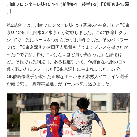
川崎フロンターレU-15 1-4（前半0-1、後半1-3）FC東京U-15深
川
第2試合では、川崎フロンターレU-15（関東6／神奈川）とFC東
京U-15深川（関東3／東京）が対戦しました。この“多摩川クラ
シコ”で、先にペースをつかんだのは川崎でした。そのパスワー
クは、FC東京深川の太田匡人監督も「うまくプレスを掛けたか
ったのですが、掛けにいけないほど質が高かった」と語るほ
ど。それでも先制点は、ある程度引いて、伸縮自在の網の目を
敷く戦い方にシフトしたFC東京深川に生まれました。37分、
GK彼島優選手が蹴った正確なボールを茂木秀人イファイン選手
が頭で流し、野澤零温選手がゴールへ流し込みました。