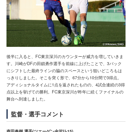
後半に入ると、FC東京深川のカウンターが威力を増していきま
す。川崎がDFの田鎖勇作選手を前線に上げたことで、3バック
にシフトした最終ラインの脇のスペースという狙いどころもは
っきりしました。そこを突く形で、67分から10分間で3得点。
アディショナルタイムに1点を返されたものの、4試合連続の3得
点以上を挙げての勝利。FC東京深川が昨年に続くファイナルの
舞台へ到達しました。
監督・選手コメント
森田春樹 選手(ツエーゲン金沢U-15)