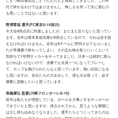
しずつ積み重ねることでだんだんと成長してきました。この年
代で終わるわけではありませんし、悔しさを持って次に進むの
も悪いことではないと思います。
野澤零温 選手(FC東京U-15深川)
今大会8得点目に到達しましたが、まだまだ足りないと思ってい
ます。去年は青木友佑先輩が9得点しているので、それは必ず超
えなければいけません。去年はAチームに帯同させてもらいまし
たが準優勝で終わってしまい、その忘れ物を取りにいくという
気持ちで1年間サッカーをやってきました。日本一は絶対に取ら
なければいけないので、決勝でも全員一つになってプレーし
て、カップを掲げられたらなと思っています。熱い試合になる
と思いますが、自分たちの力を出して、僕も点を取って、必ず
優勝に貢献したいと思っています。
長橋康弘 監督(川崎フロンターレU-15)
前半は私たちが理想している、ボールを大事にするサッカーが
できていたと思いますが、得点されてから、思うような展開に
は少し持ち込めなくなりました。選手たちとつくってきたのは