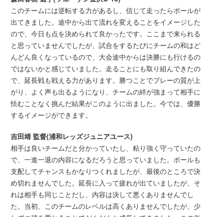
このチームには逆転する力があるし、信じて走ったらボールが
出てきました。途中から出て流れを変えることをイメージした
ので、今日も点を決められて良かったです。ここまで来られる
と思っていませんでしたが、試合をするたびにチームの和はど
んどん良くなっているので、大会途中からは決勝にも行けるの
ではないかと感じていました。走ることにも取り組んできたの
で、延長戦も戦える力があります。勝つことでプレーの質が上
がり、よく声も出るようになり、チームの絆が強まって相手に
怯むことなく挑んだ結果がこのように出ました。今では、優勝
するイメージができます。
吉田靖 監督(浦和レッズジュニアユース)
相手は良いチームだと分かっていたし、粘り強く守っていたの
で、一進一退の内容になるだろうと思っていました。ボールも
支配してチャンスもかなりつくれましたが、最後のところで決
め切れませんでした。延長に入って疲れが出ていましたが、そ
れは相手も同じことだし、内容は決して悪くありませんでし
た。当初、このチームのレベルは高くありませんでしたが、少