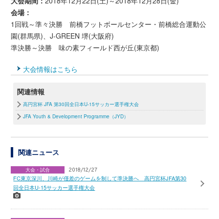
大会期間：
2018年12月22日(土)～2018年12月28日(金)
会場：
1回戦～準々決勝 前橋フットボールセンター・前橋総合運動公
園(群馬県)、J-GREEN 堺(大阪府)
準決勝～決勝 味の素フィールド西が丘(東京都)
大会情報はこちら
関連情報
高円宮杯 JFA 第30回全日本U-15サッカー選手権大会
JFA Youth & Development Programme（JYD）
関連ニュース
大会・試合
2018/12/27
FC東京深川、川崎が僅差のゲームを制して準決勝へ 高円宮杯JFA第30
回全日本U-15サッカー選手権大会