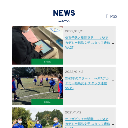
NEWS
RSS
ニュース
2022/03/15
傷害予防と早期発見 ～JFAア
カデミー福島女子 スタッフ通信
Vol.27
選手育成
2022/01/12
2022年のスタート 〜JFAアカ
デミー福島女子 スタッフ通信
Vol.26
選手育成
2021/11/12
オフザピッチの活動 ～JFAア
カデミー福島女子 スタッフ通信