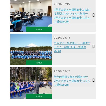
2020/07/15
JFAアカデミー福島女子におけ
る新型コロナウイルス対策〜
JFAアカデミー福島女子 スタッ
フ通信Vol.16
選手育成
2020/03/13
アカデミー生の思い 〜JFAア
カデミー福島 スタッフ通信
Vol.28
選手育成
2020/03/12
学年の垣根を超えた関わり〜
JFAアカデミー福島女子 スタッ
フ通信Vol.15
選手育成