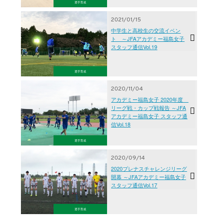
選手育成
2021/01/15
中学生と高校生の交流イベン
ト ～JFAアカデミー福島女子
スタッフ通信Vol.19
選手育成
2020/11/04
アカデミー福島女子 2020年度
リーグ戦・カップ戦報告 ～JFA
アカデミー福島女子 スタッフ通
信Vol.18
選手育成
2020/09/14
2020プレナスチャレンジリーグ
開幕 ～JFAアカデミー福島女子
スタッフ通信Vol.17
選手育成