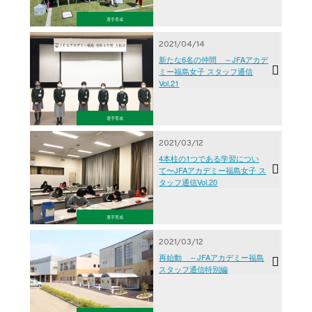
選手育成
2021/04/14
新たな6名の仲間 ～JFAアカデ
ミー福島女子 スタッフ通信
Vol.21
選手育成
2021/03/12
4本柱の1つである学習につい
て〜JFAアカデミー福島女子 ス
タッフ通信Vol.20
選手育成
2021/03/12
再始動 ～JFAアカデミー福島
スタッフ通信特別編