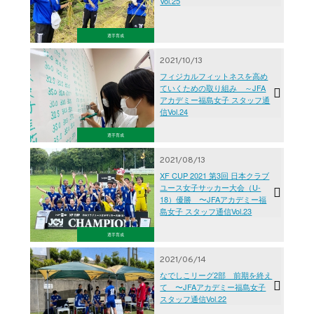
Vol.25
選手育成
2021/10/13
フィジカルフィットネスを高め
ていくための取り組み ～JFA
アカデミー福島女子 スタッフ通
信Vol.24
選手育成
2021/08/13
XF CUP 2021 第3回 日本クラブ
ユース女子サッカー大会（U-
18）優勝 〜JFAアカデミー福
島女子 スタッフ通信Vol.23
選手育成
2021/06/14
なでしこリーグ2部 前期を終え
て 〜JFAアカデミー福島女子
スタッフ通信Vol.22