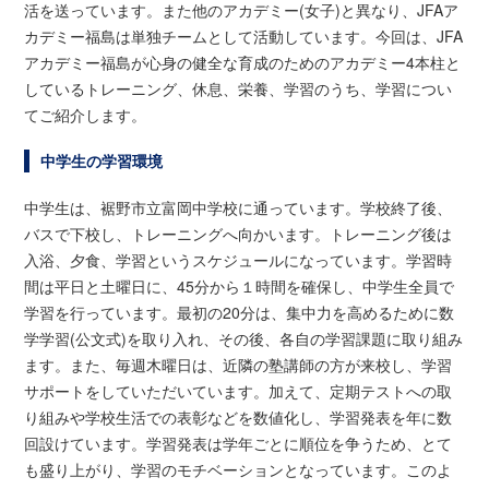
活を送っています。また他のアカデミー(女子)と異なり、JFAア
カデミー福島は単独チームとして活動しています。今回は、JFA
アカデミー福島が心身の健全な育成のためのアカデミー4本柱と
しているトレーニング、休息、栄養、学習のうち、学習につい
てご紹介します。
中学生の学習環境
中学生は、裾野市立富岡中学校に通っています。学校終了後、
バスで下校し、トレーニングへ向かいます。トレーニング後は
入浴、夕食、学習というスケジュールになっています。学習時
間は平日と土曜日に、45分から１時間を確保し、中学生全員で
学習を行っています。最初の20分は、集中力を高めるために数
学学習(公文式)を取り入れ、その後、各自の学習課題に取り組み
ます。また、毎週木曜日は、近隣の塾講師の方が来校し、学習
サポートをしていただいています。加えて、定期テストへの取
り組みや学校生活での表彰などを数値化し、学習発表を年に数
回設けています。学習発表は学年ごとに順位を争うため、とて
も盛り上がり、学習のモチベーションとなっています。このよ