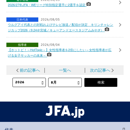
2026/08/05
2026/27年JFA・WEリーグ特別指定選手に2選手を認定
日本代表
2026/08/05
ウルグアイ代表との対戦およびテレビ放送／配信が決定 キリンチャレン
ジカップ2026（9.24＠宮城／キューアンドエースタジアムみやぎ）
指導者
2026/08/04
【ホットピ！～HotTopic～】女性指導者を2倍にしたい～女性指導者が広
げる女子サッカーの未来～
前の記事へ
│
一覧へ
│
次の記事へ
代表