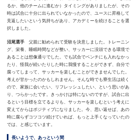
るか、他のチームに進むか）タイミングがありましたが、その
時は試合に十分に出られていなかったので、ユースに昇格して
見返したいという気持ちがあり、アカデミーを続けることを選
択しました。
沼尾選手
父親に勧められて受験を決意しました。トレーニン
グ、栄養、睡眠時間などが整い、サッカーに没頭できる環境で
あることは想像通りでした。でも試合でベンチにも入れなかっ
たり、怪我が続いたりした時に我慢することができず、自分で
腐ってしまって、サッカーを楽しむことができませんでした。
考えが甘かったのかもしれません。そんな時でも寮生活は続く
ので、家族に会いたい、リフレッシュしたい、という思いがあ
り、つらかったです。きっかけは特にないのですが、試合に出
るという目標を立てるよりも、サッカーを楽しむという考えに
変えてからはポジティブになりました。今、思い返せば、あの
時に腐らずコツコツ続けていれば、もっと上手くなっていたの
では、と感じています。
長いようで、あっという間