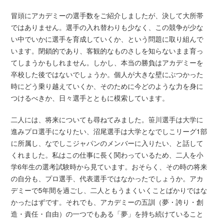
冒頭にアカデミーの選手数をご紹介しましたが、決して大所帯
ではありません。選手の入れ替わりも少なく、この競争が少な
い中でいかに選手を育成していくか、という問題に取り組んで
います。閉鎖的であり、客観的なものさしを知らないまま育っ
てしまうかもしれません。しかし、本当の勝負はアカデミーを
卒校した後ではないでしょうか。個人が大きな壁にぶつかった
時にどう乗り越えていくか、そのために今どのような力を身に
つけるべきか、日々選手とともに模索しています。
二人には、将来についても尋ねてみました。笹川選手は大学に
進みプロ選手になりたい、沼尾選手は大学となでしこリーグ1部
に所属し、なでしこジャパンのメンバーに入りたい、と話して
くれました。私はこの仕事に長く関わっているため、二人を小
学6年生の選考試験時から見ています。おそらく、その時の将来
の自分も、プロ選手、代表選手ではなかったでしょうか。アカ
デミーで5年間を過ごし、二人ともうまくいくことばかりではな
かったはずです。それでも、アカデミーの五訓（夢・誇り・創
造・責任・自由）の一つでもある「夢」を持ち続けていること