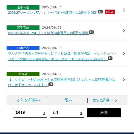
選手育成
2026/08/06
2026/27シーズン JFA・Ｊリーグ特別指定選手に2選手を認定
選手育成
2026/08/05
2026/27年JFA・WEリーグ特別指定選手に2選手を認定
日本代表
2026/08/05
ウルグアイ代表との対戦およびテレビ放送／配信が決定 キリンチャレン
ジカップ2026（9.24＠宮城／キューアンドエースタジアムみやぎ）
指導者
2026/08/04
【ホットピ！～HotTopic～】女性指導者を2倍にしたい～女性指導者が広
げる女子サッカーの未来～
前の記事へ
│
一覧へ
│
次の記事へ