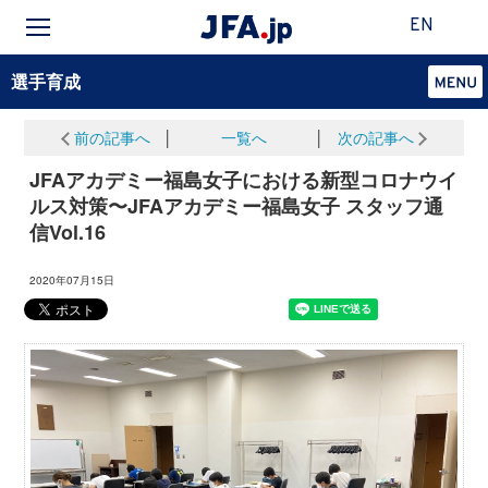
EN
選手育成
前の記事へ
│
一覧へ
│
次の記事へ
JFAアカデミー福島女子における新型コロナウイ
ルス対策〜JFAアカデミー福島女子 スタッフ通
信Vol.16
2020年07月15日