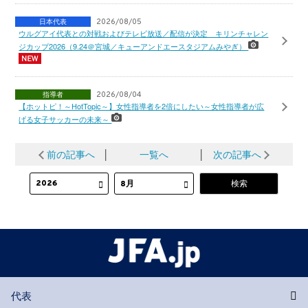
日本代表
2026/08/05
ウルグアイ代表との対戦およびテレビ放送／配信が決定 キリンチャレン
ジカップ2026（9.24＠宮城／キューアンドエースタジアムみやぎ）
指導者
2026/08/04
【ホットピ！～HotTopic～】女性指導者を2倍にしたい～女性指導者が広
げる女子サッカーの未来～
前の記事へ
│
一覧へ
│
次の記事へ
代表