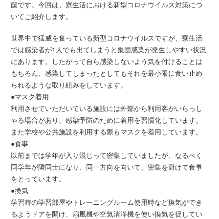
藤です。今回は、寮生活における新型コロナウイルス対策につ
いてご紹介します。
世界中で猛威を奮っている新型コロナウイルスですが、寮生活
では感染者が1人でも出てしまうと集団感染が発生しやすい状況
にあります。したがって自ら感染しないよう気を付けることは
もちろん、感染してしまったとしてもそれを最小限に食い止め
られるような取り組みをしています。
●マスク着用
利用させていただいている施設には外部から利用客がいらっし
ゃる場合があり、感染予防のために着用を習慣化しています。
また学校や公共施設を利用する際もマスクを着用しています。
●食事
以前までは学年が入り混じって密集していましたが、なるべく
同学年が隣同士になり、同一方向を向いて、密集を避けて食事
をとっています。
●換気
学習時の学習部屋やトレーニングルーム使用時など換気ができ
るようドアを開け、扇風機や空気清浄機を使い換気を促してい