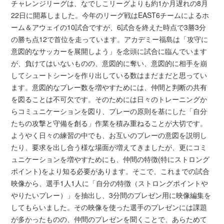
チャレンジリーグは、なでしこリーグよりも約1か月遅れの8月
22日に開幕しました。今年のリーグ戦はEAST6チームによるホ
ーム＆アウェイの10試合ですが、6試合を終えた時点で3勝3分
の勝ち点12で首位を走っています。アカデミー福島は「攻守に
意図的なサッカーを展開しよう」を念頭に試合に臨んでいます
が、負けてはいないものの、意図的に奪い、意図的に相手を崩
してシュートシーンを作り出している数はまだまだと思ってい
ます。意図的なプレー数を増やすためには、仲間と判断の共有
を図ることは不可欠です。そのためには日々のトレーニングか
らコミュニケーションを図り、プレーの原則を基にした「自分
たちの攻撃と守備を創る」作業を積み重ねることが大切です。
ようやく日々の練習の中でも、お互いのプレーの意図を説明し
たり、要求を出し合う様な場面が増えてきましたが、更にコミ
ュニケーションを増やすためにも、仲間の特徴(特にストロング
ポイント)をより知る必要があります。そこで、これまでの試合
映像から、選手1人1人に「自分の特徴（ストロングポイントや
やりたいプレー）」を抽出し、3分間のプレゼン用に映像編集を
してもらいました。その映像を使った選手のプレゼンには課題
が多かったものの、仲間のプレゼンを聞くことで、あらためて