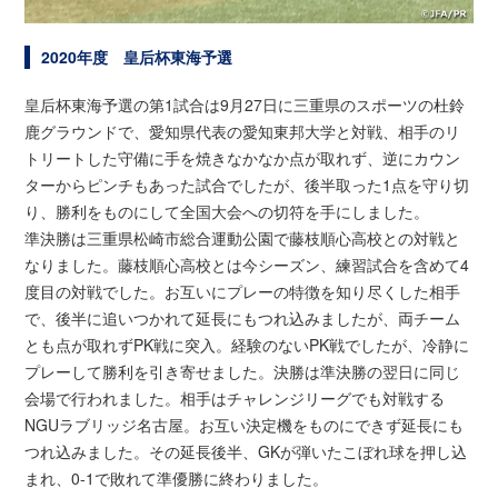
2020年度 皇后杯東海予選
皇后杯東海予選の第1試合は9月27日に三重県のスポーツの杜鈴
鹿グラウンドで、愛知県代表の愛知東邦大学と対戦、相手のリ
トリートした守備に手を焼きなかなか点が取れず、逆にカウン
ターからピンチもあった試合でしたが、後半取った1点を守り切
り、勝利をものにして全国大会への切符を手にしました。
準決勝は三重県松崎市総合運動公園で藤枝順心高校との対戦と
なりました。藤枝順心高校とは今シーズン、練習試合を含めて4
度目の対戦でした。お互いにプレーの特徴を知り尽くした相手
で、後半に追いつかれて延長にもつれ込みましたが、両チーム
とも点が取れずPK戦に突入。経験のないPK戦でしたが、冷静に
プレーして勝利を引き寄せました。決勝は準決勝の翌日に同じ
会場で行われました。相手はチャレンジリーグでも対戦する
NGUラブリッジ名古屋。お互い決定機をものにできず延長にも
つれ込みました。その延長後半、GKが弾いたこぼれ球を押し込
まれ、0-1で敗れて準優勝に終わりました。