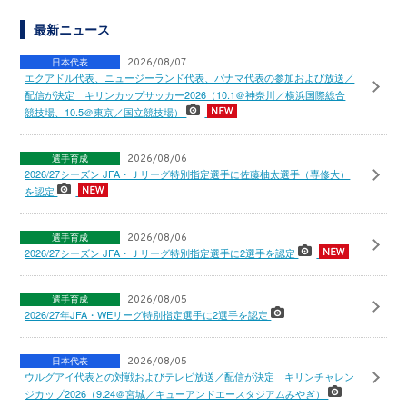
最新ニュース
日本代表
2026/08/07
エクアドル代表、ニュージーランド代表、パナマ代表の参加および放送／
配信が決定 キリンカップサッカー2026（10.1＠神奈川／横浜国際総合
競技場、10.5＠東京／国立競技場）
選手育成
2026/08/06
2026/27シーズン JFA・Ｊリーグ特別指定選手に佐藤柚太選手（専修大）
を認定
選手育成
2026/08/06
2026/27シーズン JFA・Ｊリーグ特別指定選手に2選手を認定
選手育成
2026/08/05
2026/27年JFA・WEリーグ特別指定選手に2選手を認定
日本代表
2026/08/05
ウルグアイ代表との対戦およびテレビ放送／配信が決定 キリンチャレン
ジカップ2026（9.24＠宮城／キューアンドエースタジアムみやぎ）