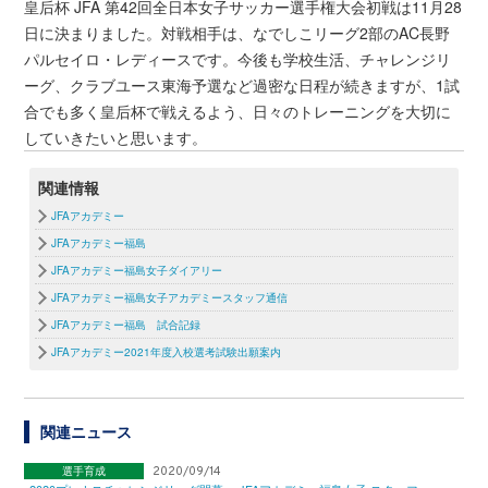
皇后杯 JFA 第42回全日本女子サッカー選手権大会初戦は11月28
日に決まりました。対戦相手は、なでしこリーグ2部のAC長野
パルセイロ・レディースです。今後も学校生活、チャレンジリ
ーグ、クラブユース東海予選など過密な日程が続きますが、1試
合でも多く皇后杯で戦えるよう、日々のトレーニングを大切に
していきたいと思います。
関連情報
JFAアカデミー
JFAアカデミー福島
JFAアカデミー福島女子ダイアリー
JFAアカデミー福島女子アカデミースタッフ通信
JFAアカデミー福島 試合記録
JFAアカデミー2021年度入校選考試験出願案内
関連ニュース
選手育成
2020/09/14