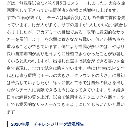
グは、無観客試合ながら9月5日にスタートしました。大会を企
画運営して下さっている関係者の皆様に感謝申し上げます。
すでに5節が終了し、チームは5試合負けなしの全勝で首位を走
っています。けが人が多く、サブの選手が1人しかいない試合も
ありましたが、アカデミーの目標である「攻守に意図的なサッ
カーを展開しよう」を念頭に置きながら戦い、何とか勝ち点を
重ねることができています。例年より怪我が多いのは、やはり
長い自粛期間があり思うように練習できなかったことが影響し
ていると思われますが、出場した選手は試合ができる喜びを全
身で表現し、全力で試合に臨んでいます。特に1年生はU-12 年
代とは違う環境（ボールの大きさ、グラウンドの広さ）に最初
は苦労していましたが、徐々に慣れて今では自分の良さを出し
ながらチームに貢献できるようになってきています。引き続き
日々の練習の質を上げ、試合で通用するテクニックを磨き、少
しでも意図的なサッカーができるようにしてもらいたいと思い
ます。
2020年度 チャレンジリーグ近況報告