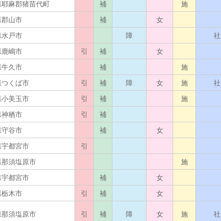
県耶麻郡猪苗代町
補
施
県郡山市
補
女
県水戸市
障
社
県鹿嶋市
引
補
女
県牛久市
補
施
県つくば市
引
補
障
女
施
社
県小美玉市
引
補
施
県神栖市
引
補
県守谷市
補
女
県宇都宮市
引
県那須塩原市
施
県宇都宮市
補
女
県栃木市
引
補
女
県那須塩原市
引
補
障
女
施
社