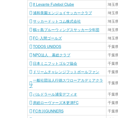
If Levante Futebol Clube
埼玉
浦和美園エンジョイサッカークラブ
埼玉
サッカードットコム株式会社
埼玉
鶴ヶ島ブルーウィングスサッカー少年団
埼玉
FC･入間ゴールズ
埼玉
TODOS UNIDOS
千葉
NPO法人 幕総クラブ
千葉
日本ミニフットゴルフ協会
千葉
ドリームチャレンジフットボールファン
千葉
一般社団法人行徳スワローアカデミアクラ
千葉
ブ
バルドラール浦安デフィオ
千葉
房総ローヴァーズ木更津FC
千葉
FC市川GUNNERS
千葉