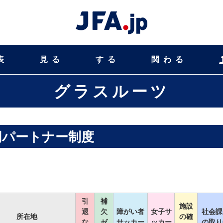
表
見る
する
関わる
グラスルーツ
同パートナー制度
引
補
施設
退
欠
障がい者
女子サ
社会課
所在地
の確
な
ゼ
サッカー
ッカー
の取り