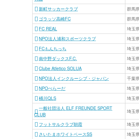
新町サッカークラブ
群馬
ゴラッソ高崎FC
群馬
FC REAL
埼玉
NPO法人浦和スポーツクラブ
埼玉
FCもんちっち
埼玉
南中野ダックスF.C.
埼玉
Clube Atletico SOLUA
埼玉
NPO法人インクルーシブ・ジャパン
千葉
NPOぺらーだ
埼玉
桶川QLS
埼玉
一般社団法人 ELF FREUNDE SPORT
埼玉
CLUB
フットサルクラブ朝霞
埼玉
さいたまホワイトベースSS
埼玉