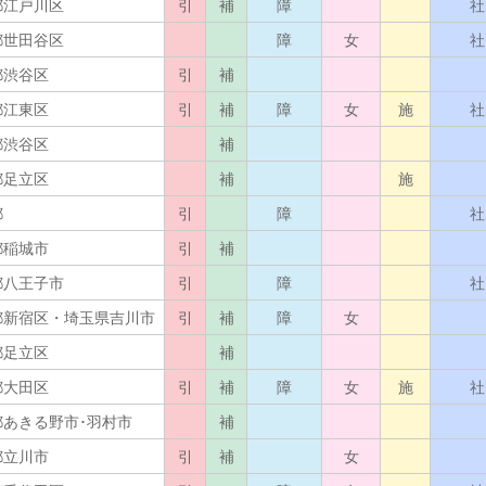
都江戸川区
引
補
障
社
都世田谷区
障
女
社
都渋谷区
引
補
都江東区
引
補
障
女
施
社
都渋谷区
補
都足立区
補
施
都
引
障
社
都稲城市
引
補
都八王子市
引
障
社
都新宿区・埼玉県吉川市
引
補
障
女
都足立区
補
都大田区
引
補
障
女
施
社
都あきる野市･羽村市
補
都立川市
引
補
女