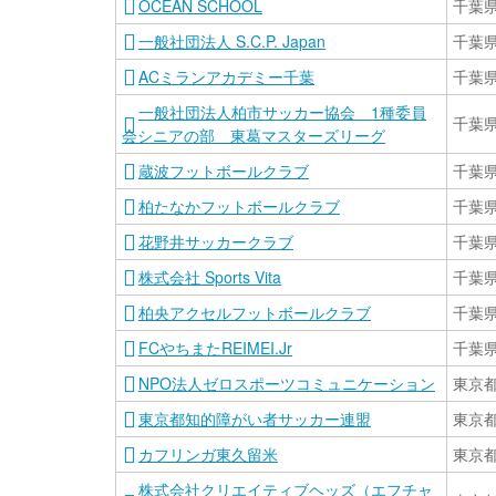
OCEAN SCHOOL
千葉
一般社団法人 S.C.P. Japan
千葉
ACミランアカデミー千葉
千葉
一般社団法人柏市サッカー協会 1種委員
千葉
会シニアの部 東葛マスターズリーグ
蔵波フットボールクラブ
千葉
柏たなかフットボールクラブ
千葉
花野井サッカークラブ
千葉
株式会社 Sports Vita
千葉
柏央アクセルフットボールクラブ
千葉
FCやちまたREIMEI.Jr
千葉
NPO法人ゼロスポーツコミュニケーション
東京
東京都知的障がい者サッカー連盟
東京
カフリンガ東久留米
東京
株式会社クリエイティブヘッズ（エフチャ