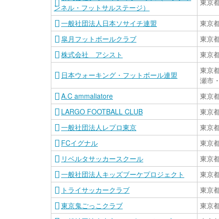
東京
ンネル・フットサルステージ）
一般社団法人日本ソサイチ連盟
東京
皐月フットボールクラブ
東京
株式会社 アシスト
東京
東京
日本ウォーキング・フットボール連盟
瀬市
A.C ammaliatore
東京
LARGO FOOTBALL CLUB
東京
一般社団法人レプロ東京
東京
FCイグナル
東京
リベルタサッカースクール
東京
一般社団法人キッズブーケプロジェクト
東京
トライサッカークラブ
東京
東京鬼ごっこクラブ
東京