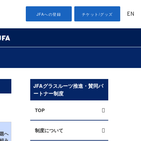
EN
JFAへの登録
チケット/グッズ
JFAグラスルーツ推進・賛同パ
ートナー制度
TOP
制度について
題へ
組み