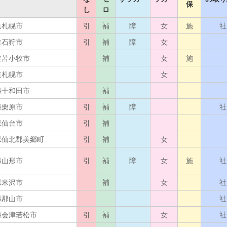
保
し
ロ
道札幌市
引
補
障
女
施
社
道石狩市
引
補
障
女
道苫小牧市
補
女
施
道札幌市
女
県十和田市
補
県栗原市
引
補
障
社
県仙台市
引
補
県仙北郡美郷町
引
補
女
県山形市
引
補
障
女
施
社
県米沢市
補
女
社
県郡山市
社
県会津若松市
引
補
女
社