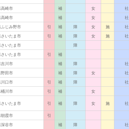
県高崎市
補
女
社
県高崎市
補
女
社
県ふじみ野市
引
補
障
女
施
社
県さいたま市
引
補
障
女
施
社
県さいたま市
障
県さいたま市
引
補
県吉川市
補
障
社
県野田市
補
障
女
社
県川口市
引
補
障
社
県桶川市
引
補
女
県さいたま市
引
補
障
女
施
社
県朝霞市
引
県深谷市
補
障
社