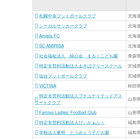
札幌中央フットボールクラブ
北海
シーガルサッカークラブ
北海
Amista FC
北海
SC AMIRISA
北海
社会福祉法人 純心会 まるくこども園
青森
特定非営利活動法人まきばフリースクール
宮城
仙台フットボールクラブ
宮城
VICTINA
秋田
特定非営利活動法人プチユナイテッドアス
山形
リートクラブ
Famiya Ladies' Football Club
山形
特定非営利活動法人ぴぃかぁぶぅ
福島
学校法人東明 とうみょう子ども園
福島