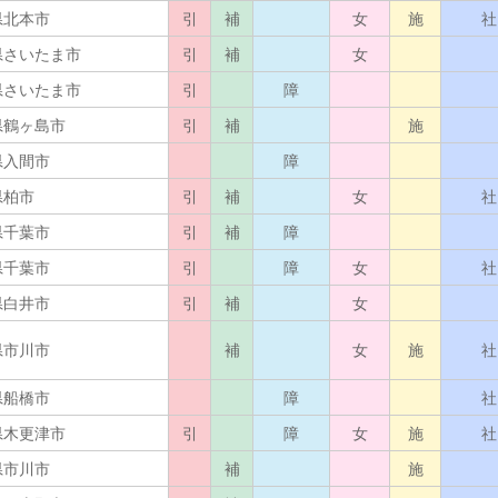
県北本市
引
補
女
施
社
県さいたま市
引
補
女
県さいたま市
引
障
県鶴ヶ島市
引
補
施
県入間市
障
県柏市
引
補
女
社
県千葉市
引
補
障
県千葉市
引
障
女
社
県白井市
引
補
女
県市川市
補
女
施
社
県船橋市
障
社
県木更津市
引
障
女
施
社
県市川市
補
施