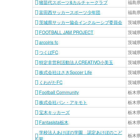
猪苗代スポーツ&カルチャークラブ
福島
富田西サッカースポーツ少年団
福島
茨城県サッカー協会インクルーシブ委員会
茨城
FOOTBALL JAM PROJECT
茨城
arcoiris fc
茨城
つくばFC
茨城
特定非営利活動法人CREATIVO小美玉
茨城
株式会社はさきSoccer Life
茨城
くわがたFC
茨城
Football Community
栃木
株式会社パン・アキモト
栃木
宝木キッカーズ
栃木
Fantasista栃木
栃木
学校法人あけぼの学園 認定あけぼのこど
栃木
も園