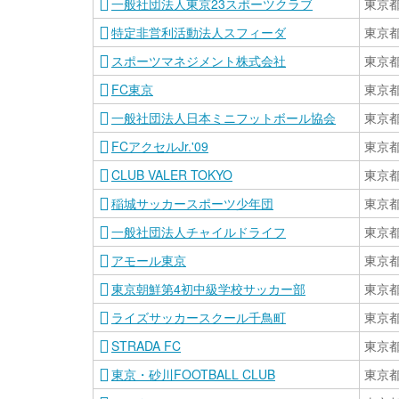
一般社団法人東京23スポーツクラブ
東京
特定非営利活動法人スフィーダ
東京
スポーツマネジメント株式会社
東京
FC東京
東京
一般社団法人日本ミニフットボール協会
東京
FCアクセルJr.'09
東京
CLUB VALER TOKYO
東京
稲城サッカースポーツ少年団
東京
一般社団法人チャイルドライフ
東京
アモール東京
東京
東京朝鮮第4初中級学校サッカー部
東京
ライズサッカースクール千鳥町
東京
STRADA FC
東京
東京・砂川FOOTBALL CLUB
東京