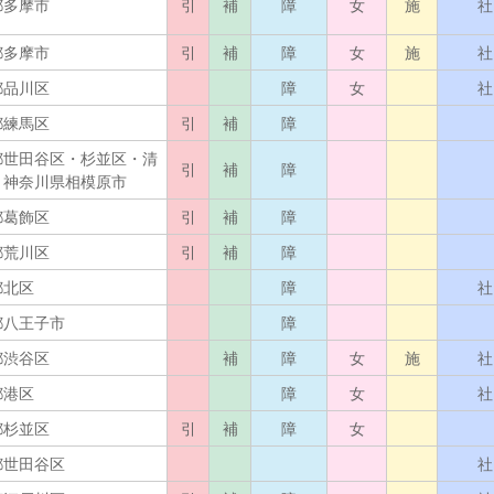
都多摩市
引
補
障
女
施
社
都多摩市
引
補
障
女
施
社
都品川区
障
女
社
都練馬区
引
補
障
都世田谷区・杉並区・清
引
補
障
・神奈川県相模原市
都葛飾区
引
補
障
都荒川区
引
補
障
都北区
障
社
都八王子市
障
都渋谷区
補
障
女
施
社
都港区
障
女
社
都杉並区
引
補
障
女
都世田谷区
社