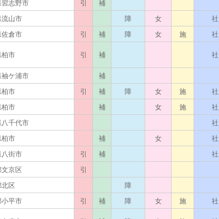
県習志野市
引
補
県流山市
障
女
社
県佐倉市
引
補
障
女
施
社
県柏市
引
補
社
県袖ケ浦市
補
県柏市
引
補
障
女
施
社
県柏市
補
女
施
社
県八千代市
社
県柏市
補
女
社
県八街市
引
補
社
都文京区
引
都北区
障
都小平市
引
補
障
女
施
社