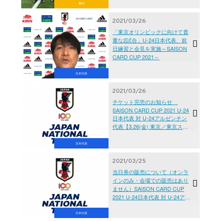
審判
2021/03/26
「東京オリンピックに向けて貴
重な2試合」U-24日本代表、前
日練習と会見を実施～SAISON
CARD CUP 2021～
日本代表
2021/03/26
チケット完売のお知らせ
SAISON CARD CUP 2021 U-24
日本代表 対 U-24アルゼンチン
代表【3.26(金) 東京／東京スタ
ジアム】
日本代表
2021/03/25
当日券の販売について（オンラ
インのみ・会場での販売はあり
ません）SAISON CARD CUP
2021 U-24日本代表 対 U-24アル
ゼンチン代表【3.26(金) 東京／
東京スタジアム】
日本代表