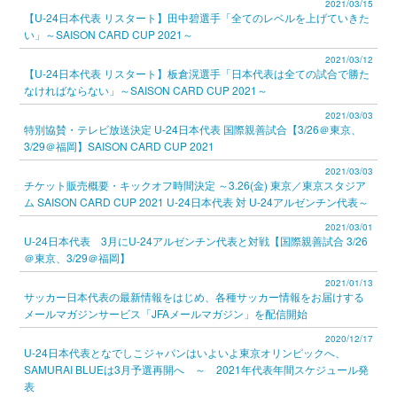
2021/03/15
【U-24日本代表 リスタート】田中碧選手「全てのレベルを上げていきた
い」～SAISON CARD CUP 2021～
2021/03/12
【U-24日本代表 リスタート】板倉滉選手「日本代表は全ての試合で勝た
なければならない」～SAISON CARD CUP 2021～
2021/03/03
特別協賛・テレビ放送決定 U-24日本代表 国際親善試合【3/26＠東京、
3/29＠福岡】SAISON CARD CUP 2021
2021/03/03
チケット販売概要・キックオフ時間決定 ～3.26(金) 東京／東京スタジア
ム SAISON CARD CUP 2021 U-24日本代表 対 U-24アルゼンチン代表～
2021/03/01
U-24日本代表 3月にU-24アルゼンチン代表と対戦【国際親善試合 3/26
＠東京、3/29＠福岡】
2021/01/13
サッカー日本代表の最新情報をはじめ、各種サッカー情報をお届けする
メールマガジンサービス「JFAメールマガジン」を配信開始
2020/12/17
U-24日本代表となでしこジャパンはいよいよ東京オリンピックへ、
SAMURAI BLUEは3月予選再開へ ～ 2021年代表年間スケジュール発
表