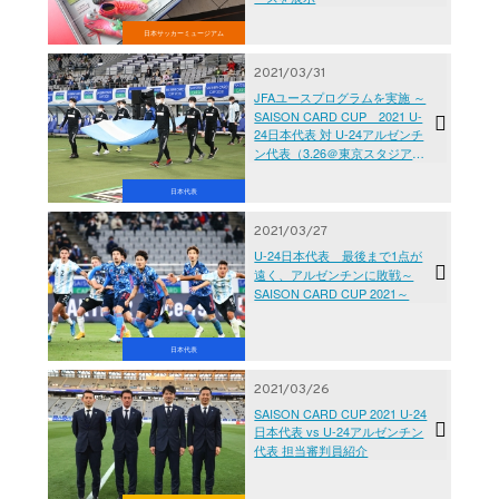
日本サッカーミュージアム
2021/03/31
JFAユースプログラムを実施 ～
SAISON CARD CUP 2021 U-
24日本代表 対 U-24アルゼンチ
ン代表（3.26＠東京スタジア
ム）
日本代表
2021/03/27
U-24日本代表 最後まで1点が
遠く、アルゼンチンに敗戦～
SAISON CARD CUP 2021～
日本代表
2021/03/26
SAISON CARD CUP 2021 U-24
日本代表 vs U-24アルゼンチン
代表 担当審判員紹介