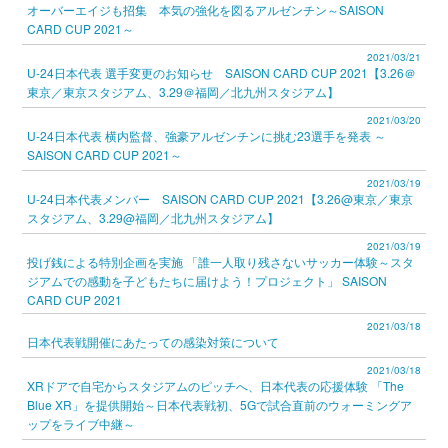
オーバーエイジも招集 本気の強化を図るアルゼンチン～SAISON
CARD CUP 2021～
2021/03/21
U-24日本代表 選手変更のお知らせ SAISON CARD CUP 2021【3.26＠
東京／東京スタジアム、3.29＠福岡／北九州スタジアム】
2021/03/20
U-24日本代表 横内監督、強豪アルゼンチンに挑む23選手を発表 ～
SAISON CARD CUP 2021～
2021/03/19
U-24日本代表メンバー SAISON CARD CUP 2021【3.26@東京／東京
スタジアム、3.29@福岡／北九州スタジアム】
2021/03/19
投げ銭による特別企画を実施 「誰一人取り残さないサッカー体験～スタ
ジアムでの感動を子どもたちに届けよう！プロジェクト」 SAISON
CARD CUP 2021
2021/03/18
日本代表戦開催にあたっての感染対策について
2021/03/18
XRドアで自宅からスタジアムのピッチへ、日本代表の応援体験 「The
Blue XR」を提供開始～日本代表戦初、5Gで試合直前のウォーミングア
ップをライブ中継～