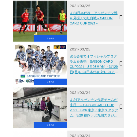
2021/03/25
U-24日本代表 アルゼンチン戦
を見据えて紅白戦～SAISON
CARD CUP 2021～
日本代表
2021/03/25
試合会場でオフィシャルプログ
ラムを販売 SAISON CARD
CUP2021～3月26日(金)・3月29
日(月)U-24日本代表 対U-24アル
ゼンチン代表～
日本代表
2021/03/24
U-24アルゼンチン代表チームが
来日 ～SAISON CARD CUP
2021 3/26 東京／東京スタジア
ム、3/29 福岡／北九州スタジア
ム～
日本代表
2021/03/24