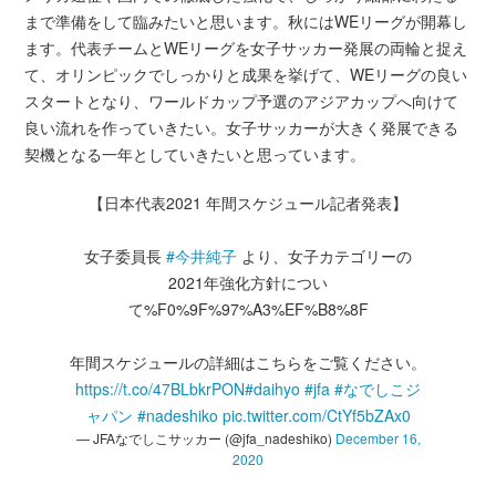
まで準備をして臨みたいと思います。秋にはWEリーグが開幕し
ます。代表チームとWEリーグを女子サッカー発展の両輪と捉え
て、オリンピックでしっかりと成果を挙げて、WEリーグの良い
スタートとなり、ワールドカップ予選のアジアカップへ向けて
良い流れを作っていきたい。女子サッカーが大きく発展できる
契機となる一年としていきたいと思っています。
【日本代表2021 年間スケジュール記者発表】
女子委員長
#今井純子
より、女子カテゴリーの
2021年強化方針につい
て%F0%9F%97%A3%EF%B8%8F
年間スケジュールの詳細はこちらをご覧ください。
https://t.co/47BLbkrPON
#daihyo
#jfa
#なでしこジ
ャパン
#nadeshiko
pic.twitter.com/CtYf5bZAx0
— JFAなでしこサッカー (@jfa_nadeshiko)
December 16,
2020