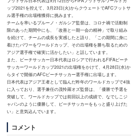
フットサル日本代表は9月12日からFIFAフットサルワールドカ
ップ2021を控えて、3月23日(火)からクウェートでAFCフットサ
ル選手権の出場権獲得に挑みます。
チームを率いるブルーノ・ガルシア監督は、コロナ禍で活動制
限のあった期間中にも、「改善と一期一会の精神」で取り組み
を続けて、チームの成長を実感したと語り、「この期間に身に
着けたパワーをワールドカップ、その出場権を勝ち取るための
アジア選手権で確実に活かしたい」と話しています。
また、ビーチサッカー日本代表はロシアで行われるFIFAビーチ
サッカーワールドカップ2021の出場権をかけて、4月28日(水)か
らタイで開催のAFCビーチサッカー選手権に出場します。
日本代表はアジア王者として臨んだ昨年のワールドカップで4強
に入っており、選手兼任の茂怜羅オズ監督は、「優勝で予選を
突破して、ワールドカップでは前回以上の成績で、なでしこジ
ャパンのように優勝して、ビーチサッカーをもっと盛り上げた
い」と意気込んでいます。
コメント