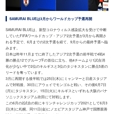
SAMURAI BLUEは3月からワールドカップ予選再開
SAMURAI BLUEは、新型コロナウィルス感染拡大を受けて中断
していたFIFAワールドカップ・アジア2次予選が3月から再開さ
れる予定で、6月までの2次予選を経て、9月からの最終予選へ臨
みます。
日本は昨年11月までに終了したアジア2次予選の前半戦で4戦4
勝の勝点12でグループFの首位に立ち、他4チームより1試合消
化が少ない中で2位のキルギスと3位のタジキスタンに勝点5差の
リードを奪っています。
3月に再開する後半戦では25日(木)にミャンマーと日産スタジア
ムで対戦後、30日にアウェイでモンゴルと戦い、その後6月7日
(月)にタジキスタン、15日(火)にキルギスといずれも大阪のパナ
ソニックスタジアム吹田にて対戦します。
この6月の2試合の前にキリンチャレンジカップ2021として6月3
日(木)に札幌、同11日(金)にノエビアスタジアム神戸で国際親善