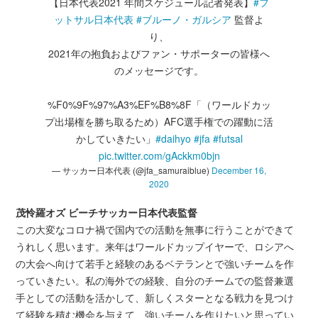
【日本代表2021 年間スケジュール記者発表】
#フ
ットサル日本代表
#ブルーノ・ガルシア
監督よ
り、
2021年の抱負およびファン・サポーターの皆様へ
のメッセージです。
%F0%9F%97%A3%EF%B8%8F「（ワールドカッ
プ出場権を勝ち取るため）AFC選手権での躍動に活
かしていきたい」
#daihyo
#jfa
#futsal
pic.twitter.com/gAckkm0bjn
— サッカー日本代表 (@jfa_samuraiblue)
December 16,
2020
茂怜羅オズ ビーチサッカー日本代表監督
この大変なコロナ禍で国内での活動を無事に行うことができて
うれしく思います。来年はワールドカップイヤーで、ロシアへ
の大会へ向けて若手と経験のあるベテランとで強いチームを作
っていきたい。私の海外での経験、自分のチームでの監督兼選
手としての活動を活かして、新しくスターとなる戦力を見つけ
て経験を積む機会を与えて、強いチームを作りたいと思ってい