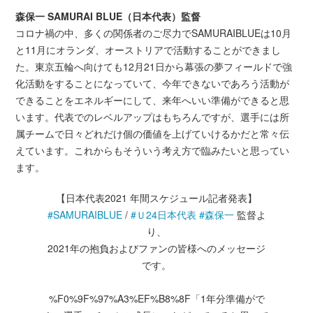
森保一 SAMURAI BLUE（日本代表）監督
コロナ禍の中、多くの関係者のご尽力でSAMURAIBLUEは10月
と11月にオランダ、オーストリアで活動することができまし
た。東京五輪へ向けても12月21日から幕張の夢フィールドで強
化活動をすることになっていて、今年できないであろう活動が
できることをエネルギーにして、来年へいい準備ができると思
います。代表でのレベルアップはもちろんですが、選手には所
属チームで日々どれだけ個の価値を上げていけるかだと常々伝
えています。これからもそういう考え方で臨みたいと思ってい
ます。
【日本代表2021 年間スケジュール記者発表】
#SAMURAIBLUE
/
#Ｕ24日本代表
#森保一
監督よ
り、
2021年の抱負およびファンの皆様へのメッセージ
です。
%F0%9F%97%A3%EF%B8%8F「1年分準備がで