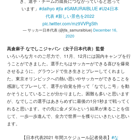
き、選手・チームの成長につながっていると思って
います」
#daihyo
#jfa
#SAMURAIBLUE
#U24日本
代表
#新しい景色を2022
pic.twitter.com/mz9VVPgSth
— サッカー日本代表 (@jfa_samuraiblue)
December 16,
2020
高倉麻子 なでしこジャパン（女子日本代表）監督
いろいろな方々のご尽力で、11月、12月には国内キャンプを行
うことができました。選手たちはサッカーができる喜びを爆発
させるように、グラウンドで生き生きとプレーしてくれまし
た。東京オリンピックへの熱い思いやサッカーができることを
感謝してプレーして、選手が自覚を持って「なでしこ号」を動
かそうとしていることが分かりました。困難も多いと思います
が、なでしこの選手はあきらめずに最後の1分1秒まで戦ってく
れると思います。その先に金メダルという結果が来ることを信
じて、一歩一歩進んで、全力で世界一を獲りにいきたいと思い
ます。
【日本代表2021 年間スケジュール記者発表】
#な