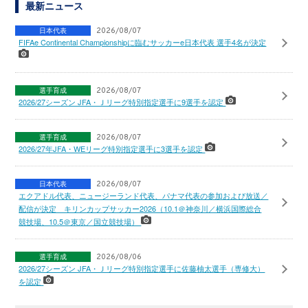
最新ニュース
日本代表
2026/08/07
FIFAe Continental Championshipに臨むサッカーe日本代表 選手4名が決定
選手育成
2026/08/07
2026/27シーズン JFA・Ｊリーグ特別指定選手に9選手を認定
選手育成
2026/08/07
2026/27年JFA・WEリーグ特別指定選手に3選手を認定
日本代表
2026/08/07
エクアドル代表、ニュージーランド代表、パナマ代表の参加および放送／
配信が決定 キリンカップサッカー2026（10.1＠神奈川／横浜国際総合
競技場、10.5＠東京／国立競技場）
選手育成
2026/08/06
2026/27シーズン JFA・Ｊリーグ特別指定選手に佐藤柚太選手（専修大）
を認定