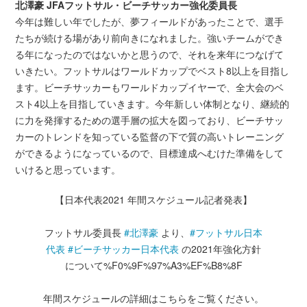
北澤豪 JFAフットサル・ビーチサッカー強化委員長
今年は難しい年でしたが、夢フィールドがあったことで、選手
たちが続ける場があり前向きになれました。強いチームができ
る年になったのではないかと思うので、それを来年につなげて
いきたい。フットサルはワールドカップでベスト8以上を目指し
ます。ビーチサッカーもワールドカップイヤーで、全大会のベ
スト4以上を目指していきます。今年新しい体制となり、継続的
に力を発揮するための選手層の拡大を図っており、ビーチサッ
カーのトレンドを知っている監督の下で質の高いトレーニング
ができるようになっているので、目標達成へむけた準備をして
いけると思っています。
【日本代表2021 年間スケジュール記者発表】
フットサル委員長
#北澤豪
より、
#フットサル日本
代表
#ビーチサッカー日本代表
の2021年強化方針
について%F0%9F%97%A3%EF%B8%8F
年間スケジュールの詳細はこちらをご覧ください。