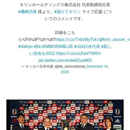
キリンホールディングス株式会社 代表取締役社長
#磯崎功典
様より、
#届けてキリン
ライブ応援 につ
いてのコメントです。
詳細をこち
ら%F0%9F%91%87
https://t.co/TnbvMyTck1
@kirin_soccer_n
#daihyo
#jfa
#SAMURAIBLUE
#U24日本代表
#新し
い景色を2022
https://t.co/oxZwV7f9Rm
pic.twitter.com/kvdwE0uaWG
— サッカー日本代表 (@jfa_samuraiblue)
December 16,
2020