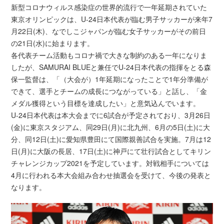
新型コロナウィルス感染症の世界的流行で一年延期されていた
東京オリンピックは、U-24日本代表が臨む男子サッカーが来年7
月22日(木)、なでしこジャパンが臨む女子サッカーがその前日
の21日(水)に始まります。
各代表チーム活動もコロナ禍で大きな制約のある一年になりま
したが、SAMURAI BLUEと兼任でU-24日本代表の指揮をとる森
保一監督は、「（大会が）1年延期になったことで1年分準備が
できて、選手とチームの成長につながっている」と話し、「金
メダル獲得という目標を達成したい」と意気込んでいます。
U-24日本代表は本大会までに6試合が予定されており、3月26日
(金)に東京スタジアム、同29日(月)に北九州、6月の5日(土)に大
分、同12日(土)に愛知県豊田にて国際親善試合を実施。7月は12
日(月)に大阪の長居、17日(土)に神戸にて壮行試合としてキリン
チャレンジカップ2021を予定しています。対戦相手については
4月に行われる本大会組み合わせ抽選会を受けて、今後の発表と
なります。