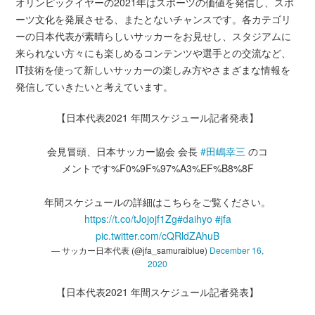
オリンピックイヤーの2021年はスポーツの価値を発信し、スポ
ーツ文化を発展させる、またとないチャンスです。各カテゴリ
ーの日本代表が素晴らしいサッカーをお見せし、スタジアムに
来られない方々にも楽しめるコンテンツや選手との交流など、
IT技術を使って新しいサッカーの楽しみ方やさまざまな情報を
発信していきたいと考えています。
【日本代表2021 年間スケジュール記者発表】
会見冒頭、日本サッカー協会 会長
#田嶋幸三
のコ
メントです%F0%9F%97%A3%EF%B8%8F
年間スケジュールの詳細はこちらをご覧ください。
https://t.co/tJojojf1Zg
#daihyo
#jfa
pic.twitter.com/cQRldZAhuB
— サッカー日本代表 (@jfa_samuraiblue)
December 16,
2020
【日本代表2021 年間スケジュール記者発表】