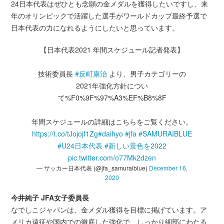
24日本代表はぜひとも念願の金メダルを獲得したいですし、来
年のオリンピックで活躍した選手がワールドカップ最終予選で
日本代表の力になれるようにしたいと思っています。
【日本代表2021 年間スケジュール記者発表】
技術委員長
#反町康治
より、男子カテゴリーの
2021年強化方針につい
て%F0%9F%97%A3%EF%B8%8F
年間スケジュールの詳細はこちらをご覧ください。
https://t.co/tJojojf1Zg
#daihyo
#jfa
#SAMURAIBLUE
#U24日本代表
#新しい景色を2022
pic.twitter.com/o77Mk2dzen
— サッカー日本代表 (@jfa_samuraiblue)
December 16,
2020
今井純子 JFA女子委員長
なでしこジャパンは、金メダル獲得を目標に掲げています。ア
メリカ遠征や国内での徹底した強化で、しっかり細部にわたる