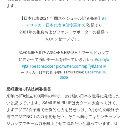
ます。
【日本代表2021 年間スケジュール記者発表】
#ビ
ーチサッカー日本代表
#茂怜羅オズ
監督より、
2021年の抱負およびファン・サポーターの皆様へ
のメッセージです。
%F0%9F%97%A3%EF%B8%8F「ワールドカップ
に向かって強いチームを作っていきたい」
#daihyo
#jfa
#beachsoccer
pic.twitter.com/apFyiManHK
— サッカー日本代表 (@jfa_samuraiblue)
December 16,
2020
反町康治 JFA技術委員長
来年はJFA創立100周年の年で、ぜひ強い日本を世界に発信した
いと思っています。SAMURAI BLUEはカタール大会へ向けて、
まずアジア2次予選で圧倒的な力を見せつけ、9月からの最終予
選でアジアNO１の力を見せたい。そこへ向けてキリンチャレン
ジカップでチーム力を向上させて進みたいと思っています。U-