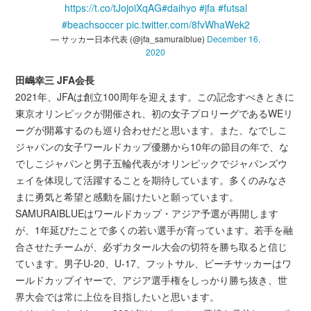
https://t.co/tJojoiXqAG
#daihyo
#jfa
#futsal
#beachsoccer
pic.twitter.com/8fvWhaWek2
— サッカー日本代表 (@jfa_samuraiblue)
December 16,
2020
田嶋幸三 JFA会長
2021年、JFAは創立100周年を迎えます。この記念すべきときに
東京オリンピックが開催され、初の女子プロリーグであるWEリ
ーグが開幕するのも巡り合わせだと思います。また、なでしこ
ジャパンの女子ワールドカップ優勝から10年の節目の年で、な
でしこジャパンと男子五輪代表がオリンピックでジャパンズウ
ェイを体現して活躍することを期待しています。多くのみなさ
まに勇気と希望と感動を届けたいと願っています。
SAMURAIBLUEはワールドカップ・アジア予選が再開します
が、1年延びたことで多くの若い選手が育っています。若手を融
合させたチームが、必ずカタール大会の切符を勝ち取ると信じ
ています。男子U-20、U-17、フットサル、ビーチサッカーはワ
ールドカップイヤーで、アジア選手権をしっかり勝ち抜き、世
界大会では常に上位を目指したいと思います。