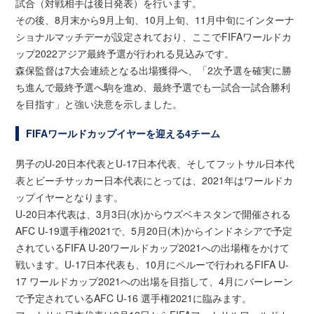
試合（対戦相手は後日発表）を行います。
その後、8月末から9月上旬、10月上旬、11月中旬にインターナ
ショナルマッチデーが設定されており、ここでFIFAワールドカ
ップ2022アジア最終予選が行われる見込みです。
森保監督は7大会連続となる出場獲得へ、「2次予選を確実に勝
ち進んで最終予選へ駒を進め、最終予選でも一試合一試合勝利
を目指す」と強い決意を示しました。
FIFAワールドカップイヤーを迎える4チーム
男子のU-20日本代表とU-17日本代表、そしてフットサル日本代
表とビーチサッカー日本代表にとっては、2021年はワールドカ
ップイヤーとなります。
U-20日本代表は、3月3日(水)からウズベキスタンで開催される
AFC U-19選手権2021で、5月20日(木)からインドネシアで予定
されているFIFA U-20ワールドカップ2021への出場権をかけて
戦います。U-17日本代表も、10月にペルーで行われるFIFA U-
17 ワールドカップ2021への出場を目指して、4月にバーレーン
で予定されているAFC U-16 選手権2021に臨みます。