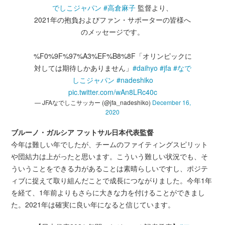
でしこジャパン
#高倉麻子
監督より、
2021年の抱負およびファン・サポーターの皆様へ
のメッセージです。
%F0%9F%97%A3%EF%B8%8F「オリンピックに
対しては期待しかありません」
#daihyo
#jfa
#なで
しこジャパン
#nadeshiko
pic.twitter.com/wAn8LRc40c
— JFAなでしこサッカー (@jfa_nadeshiko)
December 16,
2020
ブルーノ・ガルシア フットサル日本代表監督
今年は難しい年でしたが、チームのファイティングスピリット
や団結力は上がったと思います。こういう難しい状況でも、そ
ういうことをできる力があることは素晴らしいですし、ポジテ
ィブに捉えて取り組んだことで成長につながりました。今年1年
を経て、1年前よりもさらに大きな力を付けることができまし
た。2021年は確実に良い年になると信じています。