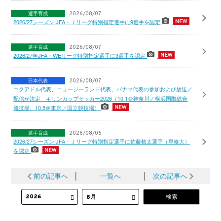
選手育成
2026/08/07
2026/27シーズン JFA・Ｊリーグ特別指定選手に9選手を認定
選手育成
2026/08/07
2026/27年JFA・WEリーグ特別指定選手に3選手を認定
日本代表
2026/08/07
エクアドル代表、ニュージーランド代表、パナマ代表の参加および放送／
配信が決定 キリンカップサッカー2026（10.1＠神奈川／横浜国際総合
競技場、10.5＠東京／国立競技場）
選手育成
2026/08/06
2026/27シーズン JFA・Ｊリーグ特別指定選手に佐藤柚太選手（専修大）
を認定
前の記事へ
│
一覧へ
│
次の記事へ