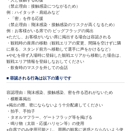
（禁止理由：接触感染につながるため）
例：ハイタッチ・肩組みなど
・「密」を作る応援
（禁止理由：飛沫感染・接触感染のリスクが高くなるため）
例：お客様がいる席での ビッグフラッグの掲出
※ただし、お客様がいない席に掲出する場合は容認される
・観戦時の座席の移動（観戦エリアの変更、間隔を空けずに隣
に座る、スタンド前方へ移動して選手に声をかけるなど）
※やむを得ず入場時に登録した観戦エリアから移動した場合は、
観戦エリア情報を登録しなおしてください
・飲食時のマスクを外しての会話
■ 容認される行為は以下の通りです
容認理由：飛沫感染、接触感染、密を作る恐れがないため
・横断幕掲出
※掲出の際、密にならないよう十分配慮してください
・拍手、手拍子
・タオルマフラー、ゲートフラッグ等を掲げる
・鳴り物（太鼓・応援ハリセン等）の使用
※自席でのみ使用可能とし、周囲の観客に迷惑とならないよう使