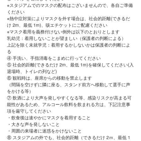
※スタジアムでのマスクの配布はございませんので、各自ご準備
ください
※熱中症対策によりマスクを外す場合は、社会的距離(できるだ
け 2m、最低 1m)、咳エチケットにご配慮ください
※マスク着用を義務付けない例外は以下のとおりとします
乳幼児：着用しないことが望ましい（保護者の判断による）
上記を除く未就学児：着用するかしないかは保護者の判断によ
る
④ 手洗い、手指消毒をこまめに行ってください
⑤ 社会的距離(できるだけ 2m、最低 1m)を確保してください(入
退場時、トイレの列など)
⑥ 観戦時は、座席からの移動を禁止します
（間隔を空けずに隣に座る、スタンド前方へ移動して選手に声
をかける等）
⑦ 飲酒により大声を発しやすくなる等、感染リスクが高まる可
能性があるため、アルコール飲料を飲まれる方は、下記注意事
項を厳守してください
・飲食後は速やかにマスクを着用すること
・大きな声を発しないこと
・周囲の来場者に迷惑をかけないこと
⑧ スタジアムの外でも、社会的距離（できるだけ 2ｍ、最低 1