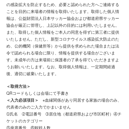
の感染拡大を防止するため、必要と認められた方へご連絡する
ことを目的に来場者の情報を取得いたします。取得した個人情
報は、公益財団法人日本サッカー協会および都道府県サッカー
協会が厳正に管理し、上記以外の目的には利用いたしません。
また、取得した個人情報をご本人の同意を得ずに第三者に提供
いたしません。ただし、新型コロナウイルス感染拡大防止のた
め、公的機関（保健所等）から提供を求められた場合または法
令で認められる場合に限り、情報を提供する場合がございま
す。未成年の方は来場前に保護者の了承を得ていただきますよ
うお願いいたします。なお、取得個人情報は、一定期間経過
後、適切に破棄いたします。
＜取得方法＞
QRコードもしくは会場にて手書き
＜入力必須項目＞
※血縁関係があり同居する家族の場合のみ、
代表者のみのご入力でかまいません
➀氏名 ➁電話番号 ➂居住地（都道府県および市区町村）④チ
ケットのカテゴリー
⑤座席番号 ⑥観戦人数