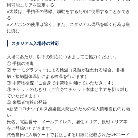
用可能エリアを設定する
※太鼓は、手拍子の誘導、扇動をするために使用することができ
る
※メガホンの使用は除く、また、スタジアム備品を叩く行為は厳
に慎む
スタジアム入場時の対応
入場にあたり、以下の対応につきましてご協力ください。
① 手指の消毒
② サーモグラフィーによる検温（発熱が疑われる場合、非接
触・接触型体温計による検温を行います）
③ 手荷物検査（ご自身で手荷物を開けていただきます）
④ チケットのもぎり（ご自身でチケット本体と半券を切り離し
ていただきます）
⑤ 来場者情報の登録
※新型コロナウイルス感染拡大防止のための個人情報提供のお願
い
氏名、電話番号、メールアドレス、居住エリア、観戦エリア等
をご登録いただきます。
試合当日に入場ゲートでお渡しする用紙に記載されたQRコード