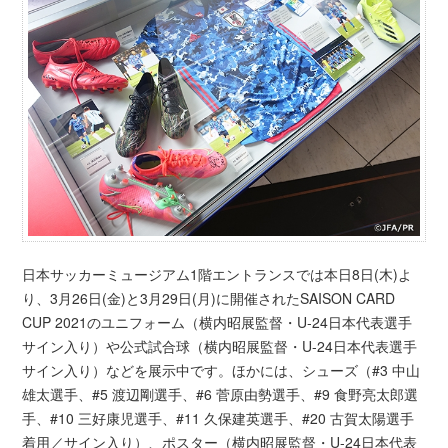
日本サッカーミュージアム1階エントランスでは本日8日(木)よ
り、3月26日(金)と3月29日(月)に開催されたSAISON CARD
CUP 2021のユニフォーム（横内昭展監督・U-24日本代表選手
サイン入り）や公式試合球（横内昭展監督・U-24日本代表選手
サイン入り）などを展示中です。ほかには、シューズ（#3 中山
雄太選手、#5 渡辺剛選手、#6 菅原由勢選手、#9 食野亮太郎選
手、#10 三好康児選手、#11 久保建英選手、#20 古賀太陽選手
着用／サイン入り）、ポスター（横内昭展監督・U-24日本代表