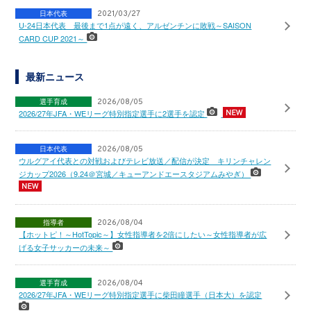
日本代表
2021/03/27
U-24日本代表 最後まで1点が遠く、アルゼンチンに敗戦～SAISON
CARD CUP 2021～
最新ニュース
選手育成
2026/08/05
2026/27年JFA・WEリーグ特別指定選手に2選手を認定
日本代表
2026/08/05
ウルグアイ代表との対戦およびテレビ放送／配信が決定 キリンチャレン
ジカップ2026（9.24＠宮城／キューアンドエースタジアムみやぎ）
指導者
2026/08/04
【ホットピ！～HotTopic～】女性指導者を2倍にしたい～女性指導者が広
げる女子サッカーの未来～
選手育成
2026/08/04
2026/27年JFA・WEリーグ特別指定選手に柴田瞳選手（日本大）を認定