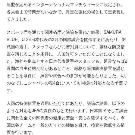
連盟が定めるインターナショナルマッチウィークに設定され、
各大会まで時間がないなかで、貴重な強化の場として重要視し
てきました。
スポーツ庁を通じて関連省庁と議論を重ねた結果、SAMURAI
BLUE、U-24日本代表の3月の国際試合を開催するにあたり、対
戦国の選手、スタッフならびに審判員について、厳格な防疫措
置を講じることを条件に、入国許可をいただくことになりまし
た。海外を拠点とする日本代表選手やスタッフも、通常ならば2
週間の自主待機期間があるところ、厳格な追加防疫措置を講じ
ることを条件に、練習や試合への参加が可能となりました。4月
のなでしこジャパンの2試合についても同様の対応となる予定で
す。
入国の特例措置を適用いただくにあたり、議論の結果、以下の
ような対応をJFAの責任のもとで行います。日本国民そして試合
に関わる全ての関係者の健康と安全・安心を確保するべく、今
回は各チームと一般の方々との接触を避け、検査を徹底する措
置を行います。