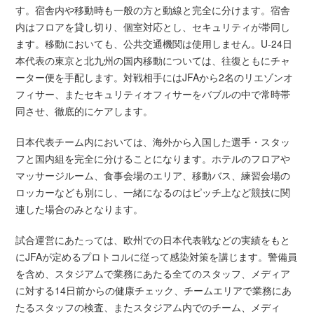
す。宿舎内や移動時も一般の方と動線と完全に分けます。宿舎
内はフロアを貸し切り、個室対応とし、セキュリティが帯同し
ます。移動においても、公共交通機関は使用しません。U-24日
本代表の東京と北九州の国内移動については、往復ともにチャ
ーター便を手配します。対戦相手にはJFAから2名のリエゾンオ
フィサー、またセキュリティオフィサーをバブルの中で常時帯
同させ、徹底的にケアします。
日本代表チーム内においては、海外から入国した選手・スタッ
フと国内組を完全に分けることになります。ホテルのフロアや
マッサージルーム、食事会場のエリア、移動バス、練習会場の
ロッカーなども別にし、一緒になるのはピッチ上など競技に関
連した場合のみとなります。
試合運営にあたっては、欧州での日本代表戦などの実績をもと
にJFAが定めるプロトコルに従って感染対策を講じます。警備員
を含め、スタジアムで業務にあたる全てのスタッフ、メディア
に対する14日前からの健康チェック、チームエリアで業務にあ
たるスタッフの検査、またスタジアム内でのチーム、メディ