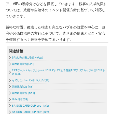
ア、VIPの動線分けなどを徹底していきます。観客の入場制限に
ついては、政府や自治体のイベント開催方針に基づいて対応し
ていきます。
厳格な措置、徹底した検査と完全なバブルの設置を中心に、政
府や関係自治体の方針に基づいて、皆さまの健康と安全・安心
を確保するべく最善を努めてまいります。
関連情報
SAMURAI BLUE(日本代表)
国際親善試合[3/25]
FIFAワールドカップカタール2022アジア2次予選兼AFCアジアカップ中国2023予
選 [3/30]
なでしこジャパン(日本女子代表)
国際親善試合 [4/8]
国際親善試合 [4/11]
U-24日本代表
SAISON CARD CUP 2021 [3/26]
SAISON CARD CUP 2021 [3/29]