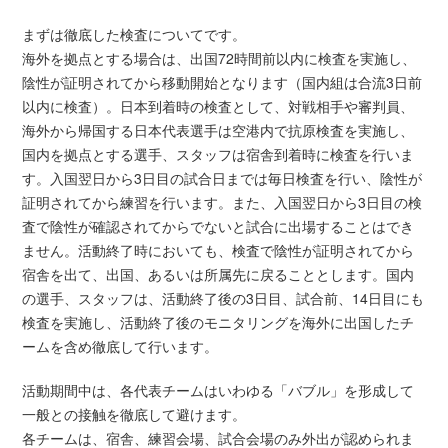
まずは徹底した検査についてです。
海外を拠点とする場合は、出国72時間前以内に検査を実施し、
陰性が証明されてから移動開始となります（国内組は合流3日前
以内に検査）。日本到着時の検査として、対戦相手や審判員、
海外から帰国する日本代表選手は空港内で抗原検査を実施し、
国内を拠点とする選手、スタッフは宿舎到着時に検査を行いま
す。入国翌日から3日目の試合日までは毎日検査を行い、陰性が
証明されてから練習を行います。また、入国翌日から3日目の検
査で陰性が確認されてからでないと試合に出場することはでき
ません。活動終了時においても、検査で陰性が証明されてから
宿舎を出て、出国、あるいは所属先に戻ることとします。国内
の選手、スタッフは、活動終了後の3日目、試合前、14日目にも
検査を実施し、活動終了後のモニタリングを海外に出国したチ
ームを含め徹底して行います。
活動期間中は、各代表チームはいわゆる「バブル」を形成して
一般との接触を徹底して避けます。
各チームは、宿舎、練習会場、試合会場のみ外出が認められま