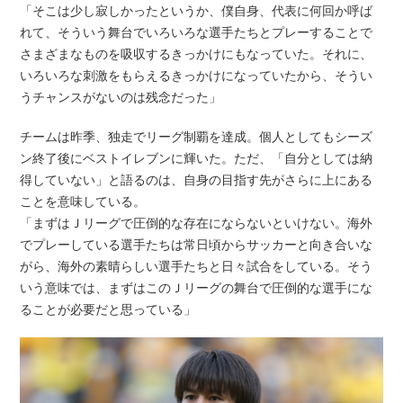
「そこは少し寂しかったというか、僕自身、代表に何回か呼ば
れて、そういう舞台でいろいろな選手たちとプレーすることで
さまざまなものを吸収するきっかけにもなっていた。それに、
いろいろな刺激をもらえるきっかけになっていたから、そうい
うチャンスがないのは残念だった」
チームは昨季、独走でリーグ制覇を達成。個人としてもシーズ
ン終了後にベストイレブンに輝いた。ただ、「自分としては納
得していない」と語るのは、自身の目指す先がさらに上にある
ことを意味している。
「まずはＪリーグで圧倒的な存在にならないといけない。海外
でプレーしている選手たちは常日頃からサッカーと向き合いな
がら、海外の素晴らしい選手たちと日々試合をしている。そう
いう意味では、まずはこのＪリーグの舞台で圧倒的な選手にな
ることが必要だと思っている」