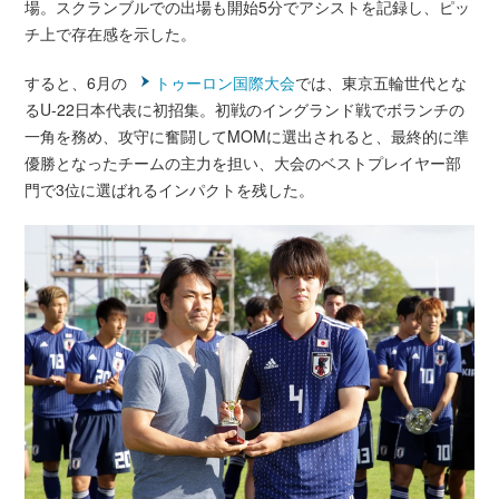
場。スクランブルでの出場も開始5分でアシストを記録し、ピッ
チ上で存在感を示した。
すると、6月の
トゥーロン国際大会
では、東京五輪世代とな
るU-22日本代表に初招集。初戦のイングランド戦でボランチの
一角を務め、攻守に奮闘してMOMに選出されると、最終的に準
優勝となったチームの主力を担い、大会のベストプレイヤー部
門で3位に選ばれるインパクトを残した。