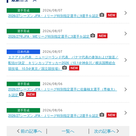
選手育成
2026/08/07
2026/27シーズン JFA・Ｊリーグ特別指定選手に9選手を認定
選手育成
2026/08/07
2026/27年JFA・WEリーグ特別指定選手に3選手を認定
日本代表
2026/08/07
エクアドル代表、ニュージーランド代表、パナマ代表の参加および放送／
配信が決定 キリンカップサッカー2026（10.1＠神奈川／横浜国際総合
競技場、10.5＠東京／国立競技場）
選手育成
2026/08/06
2026/27シーズン JFA・Ｊリーグ特別指定選手に佐藤柚太選手（専修大）
を認定
選手育成
2026/08/06
2026/27シーズン JFA・Ｊリーグ特別指定選手に2選手を認定
前の記事へ
│
一覧へ
│
次の記事へ