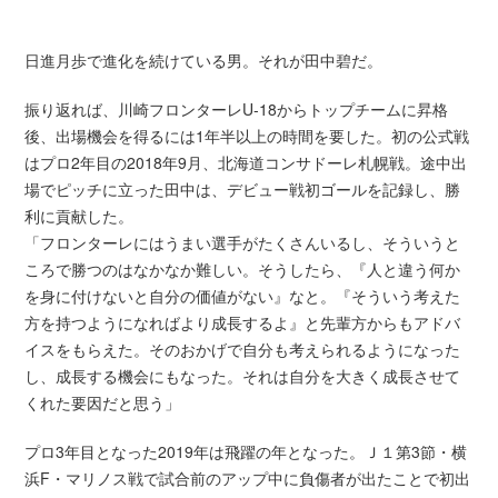
日進月歩で進化を続けている男。それが田中碧だ。
振り返れば、川崎フロンターレU-18からトップチームに昇格
後、出場機会を得るには1年半以上の時間を要した。初の公式戦
はプロ2年目の2018年9月、北海道コンサドーレ札幌戦。途中出
場でピッチに立った田中は、デビュー戦初ゴールを記録し、勝
利に貢献した。
「フロンターレにはうまい選手がたくさんいるし、そういうと
ころで勝つのはなかなか難しい。そうしたら、『人と違う何か
を身に付けないと自分の価値がない』なと。『そういう考えた
方を持つようになればより成長するよ』と先輩方からもアドバ
イスをもらえた。そのおかげで自分も考えられるようになった
し、成長する機会にもなった。それは自分を大きく成長させて
くれた要因だと思う」
プロ3年目となった2019年は飛躍の年となった。Ｊ１第3節・横
浜F・マリノス戦で試合前のアップ中に負傷者が出たことで初出