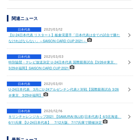
関連ニュース
日本代表
2021/03/12
【U-24日本代表 リスタート】板倉滉選手「日本代表は全ての試合で勝た
なければならない」～SAISON CARD CUP 2021～
日本代表
2021/03/03
特別協賛・テレビ放送決定 U-24日本代表 国際親善試合【3/26＠東京、
3/29＠福岡】SAISON CARD CUP 2021
日本代表
2021/03/01
U-24日本代表 3月にU-24アルゼンチン代表と対戦【国際親善試合 3/26
＠東京、3/29＠福岡】
日本代表
2020/12/16
キリンチャレンジカップ2021 【SAMURAI BLUE(日本代表)】6/3北海道、
6/11兵庫 【U-24日本代表】 7/12大阪、7/17兵庫で開催決定
最新ニュース