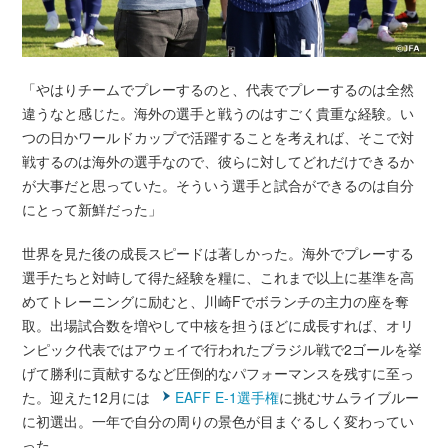
「やはりチームでプレーするのと、代表でプレーするのは全然
違うなと感じた。海外の選手と戦うのはすごく貴重な経験。い
つの日かワールドカップで活躍することを考えれば、そこで対
戦するのは海外の選手なので、彼らに対してどれだけできるか
が大事だと思っていた。そういう選手と試合ができるのは自分
にとって新鮮だった」
世界を見た後の成長スピードは著しかった。海外でプレーする
選手たちと対峙して得た経験を糧に、これまで以上に基準を高
めてトレーニングに励むと、川崎Fでボランチの主力の座を奪
取。出場試合数を増やして中核を担うほどに成長すれば、オリ
ンピック代表ではアウェイで行われたブラジル戦で2ゴールを挙
げて勝利に貢献するなど圧倒的なパフォーマンスを残すに至っ
た。迎えた12月には
EAFF E-1選手権
に挑むサムライブルー
に初選出。一年で自分の周りの景色が目まぐるしく変わってい
った。