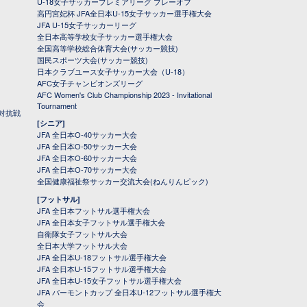
U-18女子サッカープレミアリーグ プレーオフ
高円宮妃杯 JFA全日本U-15女子サッカー選手権大会
JFA U-15女子サッカーリーグ
全日本高等学校女子サッカー選手権大会
全国高等学校総合体育大会(サッカー競技)
国民スポーツ大会(サッカー競技)
日本クラブユース女子サッカー大会（U-18）
AFC女子チャンピオンズリーグ
AFC Women's Club Championship 2023 - Invitational
Tournament
対抗戦
[シニア]
JFA 全日本O-40サッカー大会
JFA 全日本O-50サッカー大会
JFA 全日本O-60サッカー大会
JFA 全日本O-70サッカー大会
全国健康福祉祭サッカー交流大会(ねんりんピック)
[フットサル]
JFA 全日本フットサル選手権大会
JFA 全日本女子フットサル選手権大会
自衛隊女子フットサル大会
全日本大学フットサル大会
JFA 全日本U-18フットサル選手権大会
JFA 全日本U-15フットサル選手権大会
JFA 全日本U-15女子フットサル選手権大会
JFA バーモントカップ 全日本U-12フットサル選手権大
会