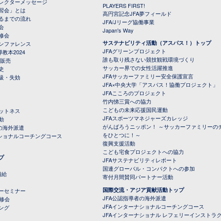
レクターメッセージ
PLAYERS FIRST!
習会」とは
高円宮記念JFA夢フィールド
るまでの流れ
JFA/Jリーグ協働事業
会
Japan's Way
修会
サステナビリティ活動（アスパス！）トップ
ンファレンス
JFAグリーンプロジェクト
教本2024
誰も取り残さない競技観戦環境づくり
 販売
サッカー界での女性活躍推進
史
JFAサッカーファミリー安全保護宣言
級・失効
JFA×中央大学「アスパス！協働プロジェクト」
JFAこころのプロジェクト
竹内悌三賞への協力
こどもの未来応援国民運動
ットネス
JFAスポーツマネジャーズカレッジ
動
がんばろうニッポン！ ～サッカーファミリーの
の海外派遣
をひとつに！～
ナショナルコーチングコース
復興支援活動
こども宅食プロジェクトへの協力
プ
JFAサステナビリティレポート
（PDFファイル）
国連グローバル・コンパクトへの参加
補給
寄付月間賛同パートナー活動
国際交流・アジア貢献活動トップ
ーセミナー
JFA公認指導者の海外派遣
研修会
JFAインターナショナルコーチングコース
ング
JFAインターナショナル レフェリーインストラ