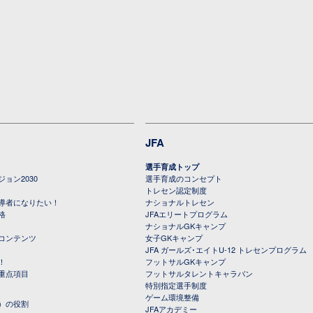
JFA
選手育成トップ
ョン2030
選手育成のコンセプト
トレセン認定制度
導者になりたい！
ナショナルトレセン
格
JFAエリートプログラム
ナショナルGKキャンプ
コンテンツ
女子GKキャンプ
JFA ガールズ･エイトU-12 トレセンプログラム
！
フットサルGKキャンプ
重点項目
フットサルタレントキャラバン
特別指定選手制度
ゲーム環境整備
）の役割
JFAアカデミー