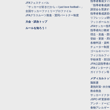
指導者養成ダイ
JFAフェスティバル
「指導者養成講
「サッカーが好きだから～I just love football～」
講習会を受講す
全国サッカーファミリープロファイル
指導者養成講習
JFAグラスルーツ推進・賛同パートナー制度
リフレッシュ研
大会・試合トップ
フットボールカ
JFAサッカー指導
ルールを知ろう！
指導者向け教材
理念・意義・歴
登録・更新・昇
各種申請・資料
チューター制度
ゴールキーパー
フィジカルフィ
学校体育・部活
JFA公認指導者
JFAインター
ガイドライン等
メディカルトッ
脳振盪
暑熱対策･水分
救命救急
サッカードクタ
JSPO AT更新
アンチ・ドーピ
食物アレルギー