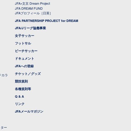
JFA×文京 Dream Project
JFA DREAM FUND
JFAプロフィール［日英］
JFA PARTNERSHIP PROJECT for DREAM
JFA/Jリーグ協働事業
女子サッカー
フットサル
ビーチサッカー
ドキュメント
JFAへの登録
チケット／グッズ
チカラ
競技規則
各種規則等
Q & A
リンク
JFAメールマガジン
クター