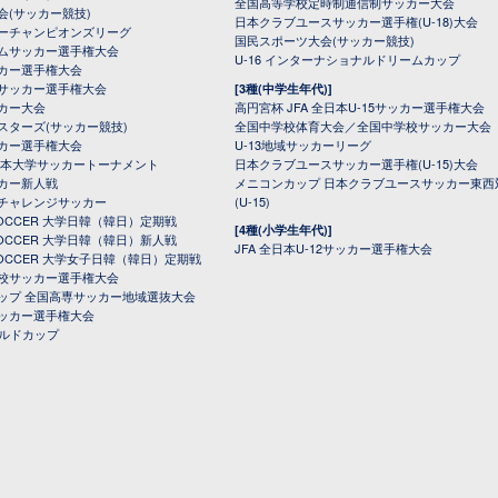
全国高等学校定時制通信制サッカー大会
会(サッカー競技)
日本クラブユースサッカー選手権(U-18)大会
ーチャンピオンズリーグ
国民スポーツ大会(サッカー競技)
ムサッカー選手権大会
U-16 インターナショナルドリームカップ
カー選手権大会
サッカー選手権大会
[3種(中学生年代)]
カー大会
高円宮杯 JFA 全日本U-15サッカー選手権大会
スターズ(サッカー競技)
全国中学校体育大会／全国中学校サッカー大会
カー選手権大会
U-13地域サッカーリーグ
日本大学サッカートーナメント
日本クラブユースサッカー選手権(U-15)大会
カー新人戦
メニコンカップ 日本クラブユースサッカー東西
チャレンジサッカー
(U-15)
 SOCCER 大学日韓（韓日）定期戦
[4種(小学生年代)]
 SOCCER 大学日韓（韓日）新人戦
JFA 全日本U-12サッカー選手権大会
 SOCCER 大学女子日韓（韓日）定期戦
校サッカー選手権大会
ップ 全国高専サッカー地域選抜大会
ッカー選手権大会
ールドカップ