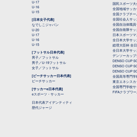
U-17
国民スポーツ大
U-16
全国地域サッカ
U-15
全国クラブチー
全国社会人サッ
[日本女子代表]
全国自治体職員
なでしこジャパン
全国自衛隊サッ
U-20
U-17
日本スポーツマ
U-16
全日本大学サッ
U-15
総理大臣杯 全
全日本大学サッ
[フットサル日本代表]
デンソーカップ
男子／フットサル
DENSO CUP
男子／U-19フットサル
DENSO CUP
女子／フットサル
DENSO CUP
[ビーチサッカー日本代表]
全国高等専門学
ビーチサッカー
東京エネシスカ
全国専門学校サ
[サッカーe日本代表]
FIFAクラブワ
eスポーツ・サッカー
日本代表アイデンティティ
歴代ジャージ