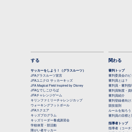
する
関わる
サッカーをしよう！（グラスルーツ）
審判トップ
JFAグラスルーツ宣言
審判委員会のビジ
JFAユニクロ サッカーキッズ
審判員とは？
JFA Magical Field Inspired by Disney
審判員・審判指
JFAなでしこひろば
審判員制度・資
JFAチャレンジゲーム
審判員紹介
キリンファミリーチャレンジカップ
審判登録者向け
ウォーキングフットボール
競技規則
JFAスクエア
ルールを知ろう
キッズプログラム
審判員の目標と
キッズリーダー養成講習会
指導者トップ
学校体育・部活動
指導者（コーチ
障がい者サッカー