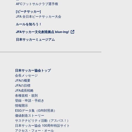
AFCフットサルクラブ選手権
[ビーチサッカー]
JFA 全日本ビーチサッカー大会
ルールを知ろう！
JFAサッカー文化創造拠点 blue-ing!
日本サッカーミュージアム
日本サッカー協会トップ
会長メッセージ
JFAの概要
JFAの目標
JFA成長戦略
各種規程・規則
登録・申請・手続き
情報開示
ESGデータ集（GRI対照表）
価値創造ストーリー
サステナビリティ活動（アスパス！）
日本サッカー協会 100周年特設サイト
アクセス・フォー・オール