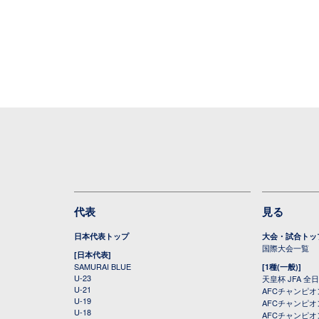
代表
見る
日本代表トップ
大会・試合トッ
国際大会一覧
[日本代表]
SAMURAI BLUE
[1種(一般)]
U-23
天皇杯 JFA 
U-21
AFCチャンピ
U-19
AFCチャンピオン
U-18
AFCチャンピオ