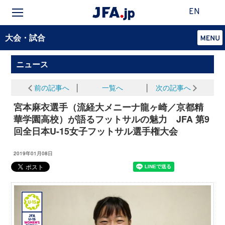
EN
大会・試合
ニュース
前の記事へ
│
一覧へ
│
次の記事へ
宮本麻衣選手（流経大メニーナ龍ヶ崎／京都精
華学園高校）が語るフットサルの魅力 JFA 第9
回全日本U-15女子フットサル選手権大会
2019年01月08日