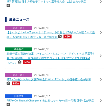
JFA 第9回全日本U-15女子フットサル選手権大会 組み合わせ決定
最新ニュース
大会・試合
2026/08/10
【ホットピ！～HotTopic～】「日本一」を目指して88チームが競う～天皇
杯 JFA 第106回全日本サッカー選手権大会
選手育成
2026/08/10
2026年度も実施が決定 バイエルン・ミュンヘン（ドイツ）へ女子選手4
名が短期留学 「育成年代応援プロジェクト JFA アディダス DREAM
ROAD」
大会・試合
2026/08/10
JFA バーモントカップ 第36回全日本U-12フットサル選手権大会が開幕
日本代表
2026/08/07
FIFAe Continental Championshipに臨むサッカーe日本代表 選手4名が決定