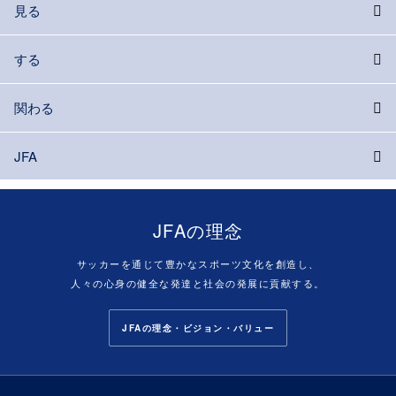
見る
する
関わる
JFA
JFAの理念
サッカーを通じて豊かなスポーツ文化を創造し、
人々の心身の健全な発達と社会の発展に貢献する。
JFAの理念・ビジョン・バリュー