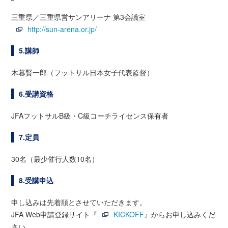
三重県／三重県営サンアリーナ 第3会議室
http://sun-arena.or.jp/
5.講師
木暮賢一郎（フットサル日本女子代表監督）
6.受講資格
JFAフットサルB級・C級コーチライセンス保有者
7.定員
30名（最少催行人数10名）
8.受講申込
申し込みは先着順とさせていただきます。
JFA Web申請登録サイト『
KICKOFF
』からお申し込みくだ
さい。