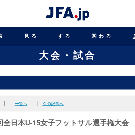
表
見る
する
関わる
大会・試合
│
一覧へ
│
次の記事へ
第9回全日本U-15女子フットサル選手権大会