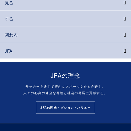
見る
する
関わる
JFA
JFAの理念
サッカーを通じて豊かなスポーツ文化を創造し、
人々の心身の健全な発達と社会の発展に貢献する。
JFAの理念・ビジョン・バリュー