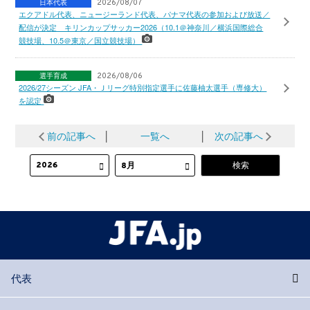
日本代表
2026/08/07
エクアドル代表、ニュージーランド代表、パナマ代表の参加および放送／
配信が決定 キリンカップサッカー2026（10.1＠神奈川／横浜国際総合
競技場、10.5＠東京／国立競技場）
選手育成
2026/08/06
2026/27シーズン JFA・Ｊリーグ特別指定選手に佐藤柚太選手（専修大）
を認定
前の記事へ
│
一覧へ
│
次の記事へ
代表