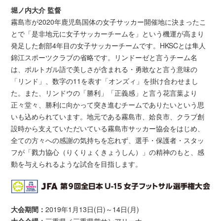
堀ノ内大介 監督
霧島市が2020年鹿児島国体の女子サッカー開催地に決まったこ
とで「是非地元に女子サッカーチームを」という機運が高まり
発足した創部4年目の女子サッカーチームです。HKSCとは隼人
錦江スポーツクラブの省略です。リンドーゼと言うチーム名
は、ポルトガル語で美しさが含まれる・勇敢なと言う意味の
「リンド」、数字の11を表す「オンズィ」を掛け合わせまし
た。また、リンドウの「勝利」「正義感」と言う花言葉より
正々堂々、勝利に向かって突き進むチームでありたいという思
いも込められています。地元である霧島市、姶良市、クラブ創
設時から支えていただいている霧島市サッカー協会をはじめ、
全ての方々への感謝の気持ちを忘れず、選手・保護者・スタッ
フが「戮力協心（りくりょくきょうしん）」の精神のもと、感
動を与えられるような試合を目指します。
大会期間：
2019年1月13日(日)～14日(月)