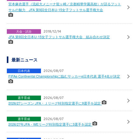
宮本麻衣選手（流経大メニーナ龍ヶ崎／京都精華学園高校）が語るフット
サルの魅力 JFA 第9回全日本U-15女子フットサル選手権大会
大会・試合
2018/12/14
JFA 第9回全日本U-15女子フットサル選手権大会 組み合わせ決定
最新ニュース
日本代表
2026/08/07
FIFAe Continental Championshipに臨むサッカーe日本代表 選手4名が決定
選手育成
2026/08/07
2026/27シーズン JFA・Ｊリーグ特別指定選手に9選手を認定
選手育成
2026/08/07
2026/27年JFA・WEリーグ特別指定選手に3選手を認定