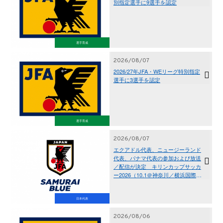
別指定選手に9選手を認定
選手育成
2026/08/07
2026/27年JFA・WEリーグ特別指定
選手に3選手を認定
選手育成
2026/08/07
エクアドル代表、ニュージーランド
代表、パナマ代表の参加および放送
／配信が決定 キリンカップサッカ
ー2026（10.1＠神奈川／横浜国際総
合競技場、10.5＠東京／国立競技
場）
日本代表
2026/08/06