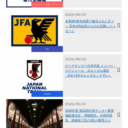
サステナビリティ活動（アスパス！）
2026/08/03
令和8年熊本地震で被災された方々
へ 宮本JFA会長からのお見舞いメッ
セージ
JFA
2026/08/03
ビーチサッカー日本代表 メンバー・
スケジュール ポルトガル遠征
（8.8-15＠ポルトガル／ナザレ）
日本代表
2026/08/03
2026年度 第22回日本サッカー殿堂
掲額者決定 澤穂希氏、今西和男
氏、田嶋幸三氏の3氏が殿堂入り