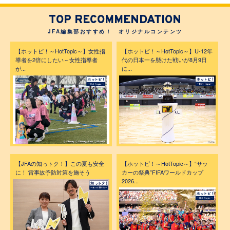
TOP RECOMMENDATION
JFA編集部おすすめ！ オリジナルコンテンツ
【ホットピ！～HotTopic～】女性指
【ホットピ！～HotTopic～】U-12年
導者を2倍にしたい～女性指導者
代の日本一を懸けた戦いが8月9日
が...
に...
【JFAの知っトク！】この夏も安全
【ホットピ！～HotTopic～】“サッ
に！ 雷事故予防対策を施そう
カーの祭典”FIFAワールドカップ
2026...