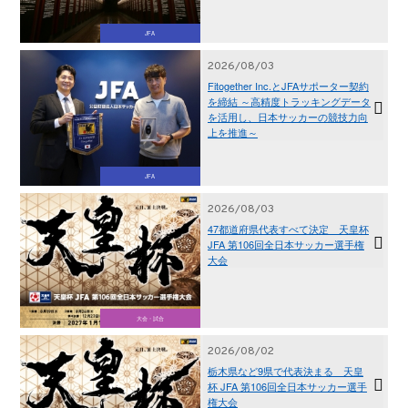
JFA
2026/08/03
Fitogether Inc.とJFAサポーター契約
を締結 ～高精度トラッキングデータ
を活用し、日本サッカーの競技力向
上を推進～
JFA
2026/08/03
47都道府県代表すべて決定 天皇杯
JFA 第106回全日本サッカー選手権
大会
大会・試合
2026/08/02
栃木県など9県で代表決まる 天皇
杯 JFA 第106回全日本サッカー選手
権大会