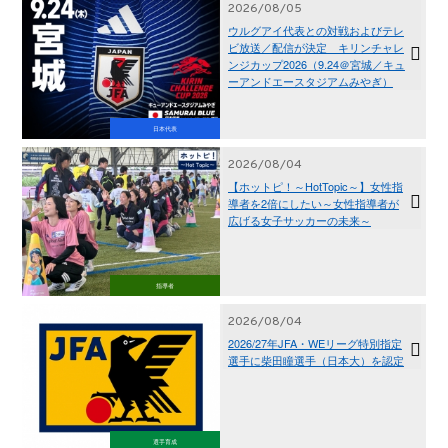
2026/08/05
ウルグアイ代表との対戦およびテレ
ビ放送／配信が決定 キリンチャレ
ンジカップ2026（9.24＠宮城／キュ
ーアンドエースタジアムみやぎ）
日本代表
2026/08/04
【ホットピ！～HotTopic～】女性指
導者を2倍にしたい～女性指導者が
広げる女子サッカーの未来～
指導者
2026/08/04
2026/27年JFA・WEリーグ特別指定
選手に柴田瞳選手（日本大）を認定
選手育成