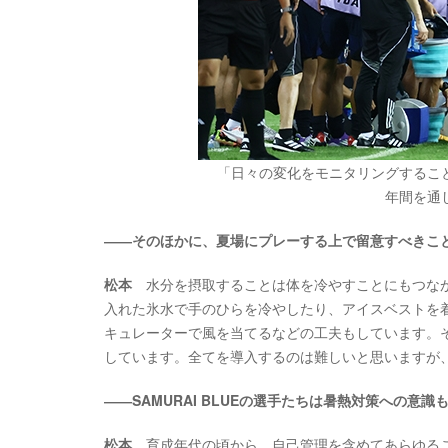
「日々の変化をモニタリングするこ
年間を通
――そのほかに、夏場にプレーする上で留意すべきこ
松本
水分を摂取することは体を冷やすことにもつなが
入れた氷水で手のひらを冷やしたり、アイスベストを
キュレーターで風を当てるなどの工夫もしています。
しています。全てを導入するのは難しいと思いますが
――SAMURAI BLUEの選手たちは暑熱対策への意
松本
育成年代の頃から、自己管理を含めてあらゆるこ