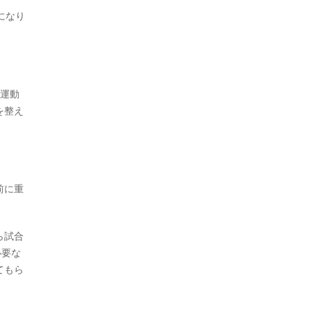
になり
運動
を整え
前に重
ら試合
必要な
てもら