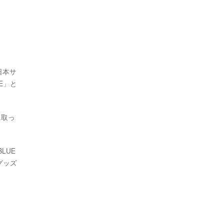
日本サ
E」と
に取っ
LUE
グッズ