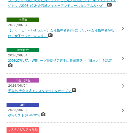
ジカップ2026（9.24＠宮城／キューアンドエースタジアムみやぎ）
指導者
2026/08/04
【ホットピ！～HotTopic～】女性指導者を2倍にしたい～女性指導者が広
げる女子サッカーの未来～
選手育成
2026/08/04
2026/27年JFA・WEリーグ特別指定選手に柴田瞳選手（日本大）を認定
大会・試合
2026/08/04
天皇杯 大会公式インスタグラムをオープン
JFA
2026/08/04
移籍リスト 第26-22号
サステナビリティ活動