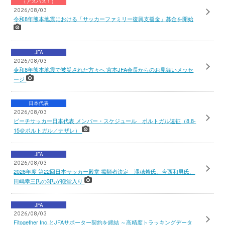
（アスパス！）
2026/08/03
令和8年熊本地震における「サッカーファミリー復興支援金」募金を開始
JFA
2026/08/03
令和8年熊本地震で被災された方々へ 宮本JFA会長からのお見舞いメッセ
ージ
日本代表
2026/08/03
ビーチサッカー日本代表 メンバー・スケジュール ポルトガル遠征（8.8-
15＠ポルトガル／ナザレ）
JFA
2026/08/03
2026年度 第22回日本サッカー殿堂 掲額者決定 澤穂希氏、今西和男氏、
田嶋幸三氏の3氏が殿堂入り
JFA
2026/08/03
Fitogether Inc.とJFAサポーター契約を締結 ～高精度トラッキングデータ