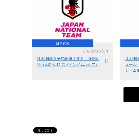
日本代表
2026/05/28
U-20日本女子代表 選手変更 海外遠
U-20
征（5.31-6.11 スペイン／ムルシア）
ュール 
ン／ム