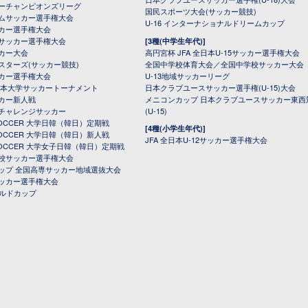
ーチャンピオンズリーグ
国民スポーツ大会(サッカー競技)
ムサッカー選手権大会
U-16 インターナショナルドリームカップ
カー選手権大会
サッカー選手権大会
[3種(中学生年代)]
カー大会
高円宮杯 JFA 全日本U-15サッカー選手権大会
スターズ(サッカー競技)
全国中学校体育大会／全国中学校サッカー大会
カー選手権大会
U-13地域サッカーリーグ
日本大学サッカートーナメント
日本クラブユースサッカー選手権(U-15)大会
カー新人戦
メニコンカップ 日本クラブユースサッカー東西
チャレンジサッカー
(U-15)
 SOCCER 大学日韓（韓日）定期戦
[4種(小学生年代)]
 SOCCER 大学日韓（韓日）新人戦
JFA 全日本U-12サッカー選手権大会
 SOCCER 大学女子日韓（韓日）定期戦
校サッカー選手権大会
ップ 全国高専サッカー地域選抜大会
ッカー選手権大会
ールドカップ