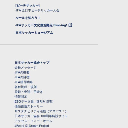
[ビーチサッカー]
JFA 全日本ビーチサッカー大会
ルールを知ろう！
JFAサッカー文化創造拠点 blue-ing!
日本サッカーミュージアム
日本サッカー協会トップ
会長メッセージ
JFAの概要
JFAの目標
JFA成長戦略
各種規程・規則
登録・申請・手続き
情報開示
ESGデータ集（GRI対照表）
価値創造ストーリー
サステナビリティ活動（アスパス！）
日本サッカー協会 100周年特設サイト
アクセス・フォー・オール
JFA×文京 Dream Project