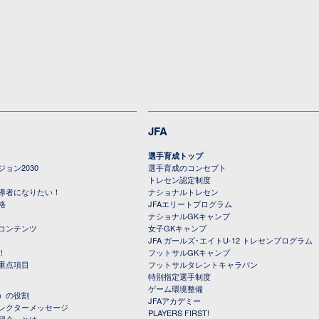
JFA
選手育成トップ
ョン2030
選手育成のコンセプト
トレセン認定制度
導者になりたい！
ナショナルトレセン
格
JFAエリートプログラム
ナショナルGKキャンプ
コンテンツ
女子GKキャンプ
JFA ガールズ･エイトU-12 トレセンプログラム
！
フットサルGKキャンプ
重点項目
フットサルタレントキャラバン
特別指定選手制度
ゲーム環境整備
）の役割
JFAアカデミー
レクターメッセージ
PLAYERS FIRST!