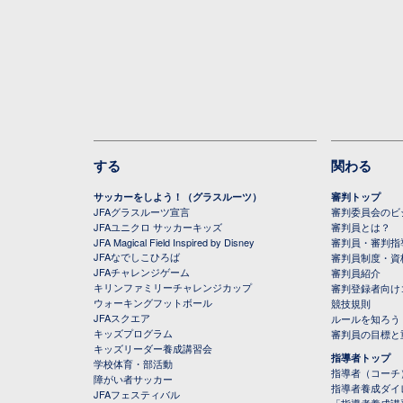
する
関わる
サッカーをしよう！（グラスルーツ）
審判トップ
JFAグラスルーツ宣言
審判委員会のビジ
JFAユニクロ サッカーキッズ
審判員とは？
JFA Magical Field Inspired by Disney
審判員・審判指
JFAなでしこひろば
審判員制度・資
JFAチャレンジゲーム
審判員紹介
キリンファミリーチャレンジカップ
審判登録者向け
ウォーキングフットボール
競技規則
JFAスクエア
ルールを知ろう
キッズプログラム
審判員の目標と
キッズリーダー養成講習会
指導者トップ
学校体育・部活動
指導者（コーチ
障がい者サッカー
指導者養成ダイ
JFAフェスティバル