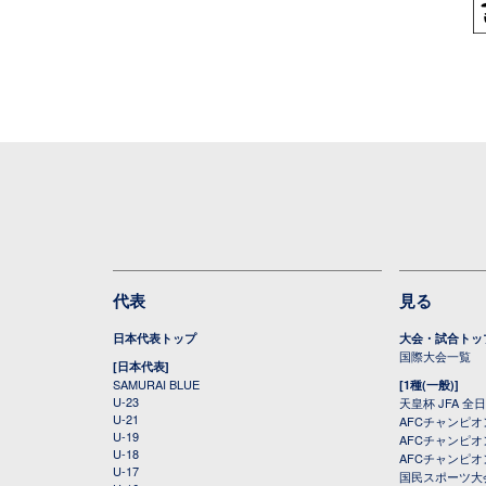
代表
見る
日本代表トップ
大会・試合トッ
国際大会一覧
[日本代表]
SAMURAI BLUE
[1種(一般)]
U-23
天皇杯 JFA 
U-21
AFCチャンピ
U-19
AFCチャンピオン
U-18
AFCチャンピオ
U-17
国民スポーツ大