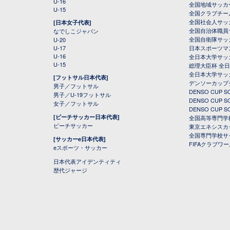
U-16
全国地域サッカ
U-15
全国クラブチー
全国社会人サッ
[日本女子代表]
全国自治体職員
なでしこジャパン
全国自衛隊サッ
U-20
U-17
日本スポーツマ
U-16
全日本大学サッ
U-15
総理大臣杯 全
全日本大学サッ
[フットサル日本代表]
デンソーカップ
男子／フットサル
DENSO CUP
男子／U-19フットサル
DENSO CUP
女子／フットサル
DENSO CUP
[ビーチサッカー日本代表]
全国高等専門学
ビーチサッカー
東京エネシスカ
全国専門学校サ
[サッカーe日本代表]
FIFAクラブワ
eスポーツ・サッカー
日本代表アイデンティティ
歴代ジャージ