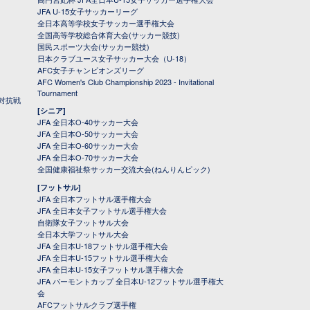
JFA U-15女子サッカーリーグ
全日本高等学校女子サッカー選手権大会
全国高等学校総合体育大会(サッカー競技)
国民スポーツ大会(サッカー競技)
日本クラブユース女子サッカー大会（U-18）
AFC女子チャンピオンズリーグ
AFC Women's Club Championship 2023 - Invitational
Tournament
対抗戦
[シニア]
JFA 全日本O-40サッカー大会
JFA 全日本O-50サッカー大会
JFA 全日本O-60サッカー大会
JFA 全日本O-70サッカー大会
全国健康福祉祭サッカー交流大会(ねんりんピック)
[フットサル]
JFA 全日本フットサル選手権大会
JFA 全日本女子フットサル選手権大会
自衛隊女子フットサル大会
全日本大学フットサル大会
JFA 全日本U-18フットサル選手権大会
JFA 全日本U-15フットサル選手権大会
JFA 全日本U-15女子フットサル選手権大会
JFA バーモントカップ 全日本U-12フットサル選手権大
会
AFCフットサルクラブ選手権