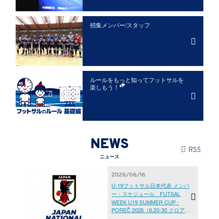
招集メンバー/
スタッフ
ルールをもっと知って
フットサルを
楽しもう！
NEWS
RSS
ニュース
2026/06/16
U-19フットサル日本代表 メンバ
ー・スケジュール FUTSAL
WEEK U19 SUMMER CUP -
POREČ 2026（6.20-30 クロアチ
ア／ポレッチ）