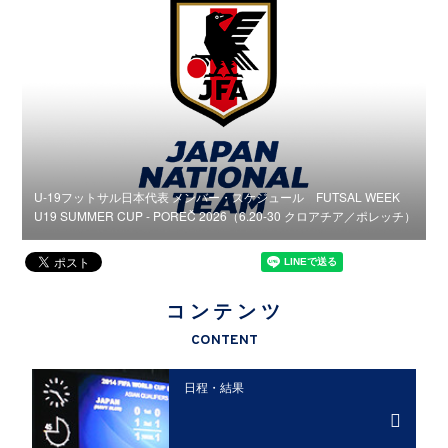
U-19フットサル日本代表 メンバー・スケジュール FUTSAL WEEK
U
チ）
U19 SUMMER CUP - POREČ 2026（6.20-30 クロアチア／ポレッチ）
U
コンテンツ
CONTENT
日程・結果