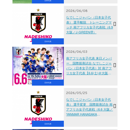
日本代表
2026/06/08
なでしこジャパン（日本女子代
表） 選手離脱 トレーニングマ
ッチ 南アフリカ女子代表戦（6.9
大阪／J-GREEN堺）
日本代表
2026/06/03
南アフリカ女子代表 来日メンバ
ー 国際親善試合 なでしこジャ
パン（日本女子代表）対 南アフ
リカ女子代表【6.6(土)＠大阪／
YANMAR HANASAKA
STADIUM】
日本代表
2026/05/25
なでしこジャパン（日本女子代
表） 選手変更 国際親善試合 南
アフリカ女子代表戦（6.6 大阪／
YANMAR HANASAKA
STADIUM）
日本代表