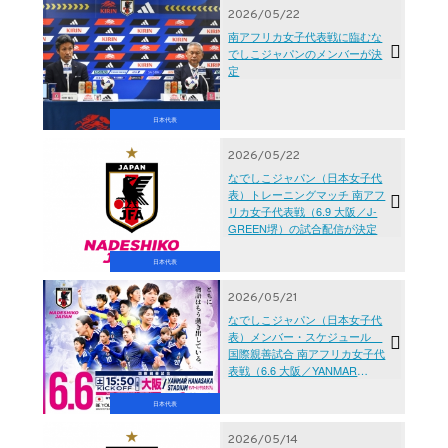
2026/05/22
南アフリカ女子代表戦に臨むな
でしこジャパンのメンバーが決
定
日本代表
2026/05/22
なでしこジャパン（日本女子代
表）トレーニングマッチ 南アフ
リカ女子代表戦（6.9 大阪／J-
GREEN堺）の試合配信が決定
日本代表
2026/05/21
なでしこジャパン（日本女子代
表）メンバー・スケジュール
国際親善試合 南アフリカ女子代
表戦（6.6 大阪／YANMAR
HANASAKA STADIUM）
日本代表
2026/05/14