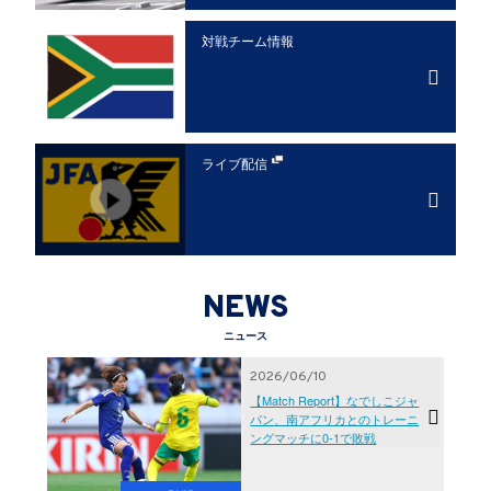
対戦チーム情報
ライブ配信
NEWS
ニュース
2026/06/10
【Match Report】なでしこジャ
パン、南アフリカとのトレーニ
ングマッチに0-1で敗戦