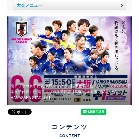
大会メニュー
南アフリカ女子代表 来日メンバー 国際親善試合 なでしこジャパン（日
マッ
本女子代表）対 南アフリカ女子代表【6.6(土)＠大阪／YANMAR
HANASAKA STADIUM】
代
コンテンツ
CONTENT