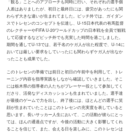
「観る」ことへのアプローチも同時に行い、それぞれの選手個
人差はありましたが、初日と最終日には、疲労があったにも関
わらず大きな違いが生まれてました。ピッチ外では、ガイダン
スでトレセンのコンセプトを伝達し、U-15日本代表の有馬監督
のレクチャーやFIFA U-20ワールドカップの日本戦を全員で観戦
して応援するなどピッチ外でも充実した時間を過ごしました。
期間を通してU-13では、若干名のケガ人が出た程度で、U-14に
おいては厳しい要求をしていったにも関わらずケガ人が出なか
ったことも成果でした。
このトレセンの準備では前日と初日の午前中を利用して、トレ
ーニング内容を指導実践をしながら確認していきました。そこ
には栃木県の指導者の人たちがプレーヤー役として参加してく
ださり、活発なディスカッションも生まれていました。選手達
が最後のゲームで力を出し、終了後には、ほとんどの選手に笑
顔が生まれていたことはこのトレセンの充実度を表していると
思います。長いサッカー人生において、この活動が彼らにとっ
ては、ほんの通過点ですが、今後の活動に大きく影響してくれ
ることを信じて、また、会える日を楽しみに、このトレセンは