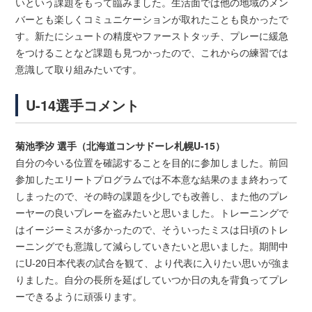
いという課題をもって臨みました。生活面では他の地域のメン
バーとも楽しくコミュニケーションが取れたことも良かったで
す。新たにシュートの精度やファーストタッチ、プレーに緩急
をつけることなど課題も見つかったので、これからの練習では
意識して取り組みたいです。
U-14選手コメント
菊池季汐 選手（北海道コンサドーレ札幌U-15）
自分の今いる位置を確認することを目的に参加しました。前回
参加したエリートプログラムでは不本意な結果のまま終わって
しまったので、その時の課題を少しでも改善し、また他のプレ
ーヤーの良いプレーを盗みたいと思いました。トレーニングで
はイージーミスが多かったので、そういったミスは日頃のトレ
ーニングでも意識して減らしていきたいと思いました。期間中
にU-20日本代表の試合を観て、より代表に入りたい思いが強ま
りました。自分の長所を延ばしていつか日の丸を背負ってプレ
ーできるように頑張ります。