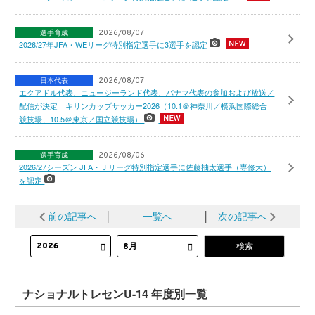
選手育成
2026/08/07
2026/27年JFA・WEリーグ特別指定選手に3選手を認定
日本代表
2026/08/07
エクアドル代表、ニュージーランド代表、パナマ代表の参加および放送／
配信が決定 キリンカップサッカー2026（10.1＠神奈川／横浜国際総合
競技場、10.5＠東京／国立競技場）
選手育成
2026/08/06
2026/27シーズン JFA・Ｊリーグ特別指定選手に佐藤柚太選手（専修大）
を認定
前の記事へ
│
一覧へ
│
次の記事へ
ナショナルトレセンU-14 年度別一覧