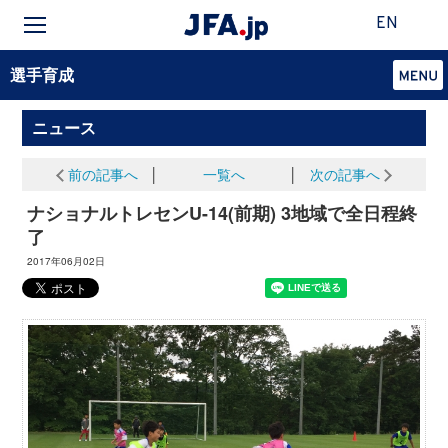
EN
選手育成
ニュース
前の記事へ
│
一覧へ
│
次の記事へ
ナショナルトレセンU-14(前期) 3地域で全日程終
了
2017年06月02日