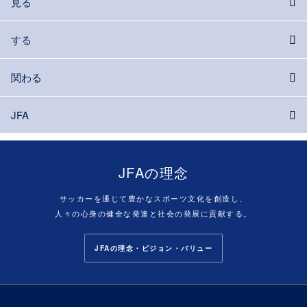
見る
する
関わる
JFA
JFAの理念
サッカーを通じて豊かなスポーツ文化を創造し、
人々の心身の健全な発達と社会の発展に貢献する。
JFAの理念・ビジョン・バリュー