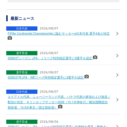
最新ニュース
日本代表
2026/08/07
FIFAe Continental Championshipに臨むサッカーe日本代表 選手4名が決定
選手育成
2026/08/07
2026/27シーズン JFA・Ｊリーグ特別指定選手に9選手を認定
選手育成
2026/08/07
2026/27年JFA・WEリーグ特別指定選手に3選手を認定
日本代表
2026/08/07
エクアドル代表、ニュージーランド代表、パナマ代表の参加および放送／
配信が決定 キリンカップサッカー2026（10.1＠神奈川／横浜国際総合
競技場、10.5＠東京／国立競技場）
選手育成
2026/08/06
2026/27シーズン JFA・Ｊリーグ特別指定選手に佐藤柚太選手（専修大）