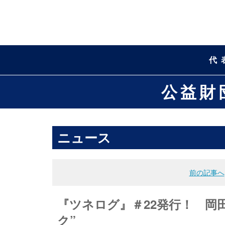
代
公益財
ニュース
前の記事へ
『ツネログ』＃22発行！ 岡
ク”