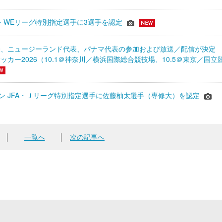
JFA・WEリーグ特別指定選手に3選手を認定
表、ニュージーランド代表、パナマ代表の参加および放送／配信が決
ッカー2026（10.1＠神奈川／横浜国際総合競技場、10.5＠東京／国立
シーズン JFA・Ｊリーグ特別指定選手に佐藤柚太選手（専修大）を認定
│
一覧へ
│
次の記事へ