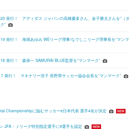
20 発行！ アディダス ジャパンの高橋慶多さん、金子勝太さんを”（
ク”
19 発行！ 海堀あゆみ WEリーグ理事/なでしこリーグ理事長を”マンマ
8 発行！ 森保一 SAMURAI BLUE監督を”マンマーク”
17 発行！ マキナリー浩子 長野県サッカー協会会長を”マンマーク”
inental Championshipに臨むサッカーe日本代表 選手4名が決定
ーズン JFA・Ｊリーグ特別指定選手に9選手を認定