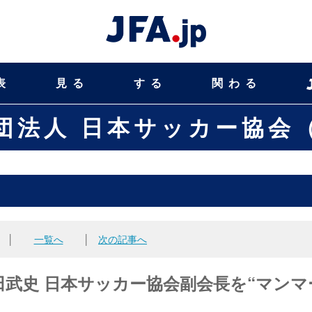
表
見る
する
関わる
団法人 日本サッカー協会（
│
一覧へ
│
次の記事へ
田武史 日本サッカー協会副会長を“マンマ