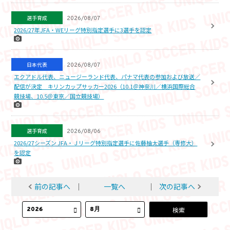
選手育成
2026/08/07
2026/27年JFA・WEリーグ特別指定選手に3選手を認定
日本代表
2026/08/07
エクアドル代表、ニュージーランド代表、パナマ代表の参加および放送／
配信が決定 キリンカップサッカー2026（10.1＠神奈川／横浜国際総合
競技場、10.5＠東京／国立競技場）
選手育成
2026/08/06
2026/27シーズン JFA・Ｊリーグ特別指定選手に佐藤柚太選手（専修大）
を認定
前の記事へ
│
一覧へ
│
次の記事へ