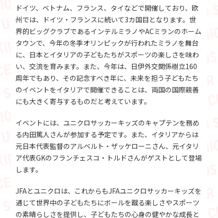
ドイツ、ベトナム、フランス、タイなどで開催しており、欧
州では、ドイツ・フランスに続いて3カ国目となります。世
界的ビッグクラブであるインテルミラノやACミランのホーム
タウンで、今年の冬季オリンピックが行われたミラノを舞台
に、日本とイタリアの子どもたちがスポーツの楽しさを味わ
い、交流を育みます。また、今年は、日伊外交関係樹立160
周年でもあり、その記念すべき年に、未来を担う子どもたち
のイベントをイタリアで開催できることは、両国の国際親善
にも大きく寄与するものだと考えています。
イベントには、ユニクロサッカーキッズのキャプテンを務め
る内田篤人さんが参加する予定です。また、イタリアからは
元日本代表監督のアルベルト・ザッケローニさん、元イタリ
ア代表GKのフランチェスコ・トルドさんがゲストとして登場
します。
JFAとユニクロは、これからもJFAユニクロサッカーキッズを
通じて世界中の子どもたちにボールを蹴る楽しさやスポーツ
の素晴らしさを提供し、子どもたちの心身の健やかな成長と