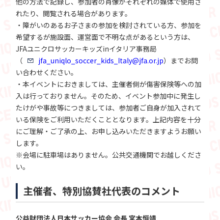
他の方法で記録し、参加者の肖像がそれぞれの媒体で使用さ
れたり、閲覧される場合があります。
・障がいのあるお子さまの参加を検討されている方、参加を
希望するが施設面、運営面で不明な点があるという方は、
JFAユニクロサッカーキッズinイタリア事務局
（
jfa_uniqlo_soccer_kids_Italy@jfa.or.jp
）までお問
い合わせください。
・本イベントにおきましては、主催者側が傷害保険等への加
入は行っておりません。そのため、イベント参加中に発生し
たけがや事故等につきましては、参加者ご自身が加入されて
いる保険をご利用いただくこととなります。上記内容を十分
にご理解・ご了承の上、お申し込みいただきますようお願い
します。
※会場に駐車場はありません。公共交通機関でお越しくださ
い。
主催者、特別協賛社代表のコメント
公益財団法人日本サッカー協会 会長 宮本恒靖