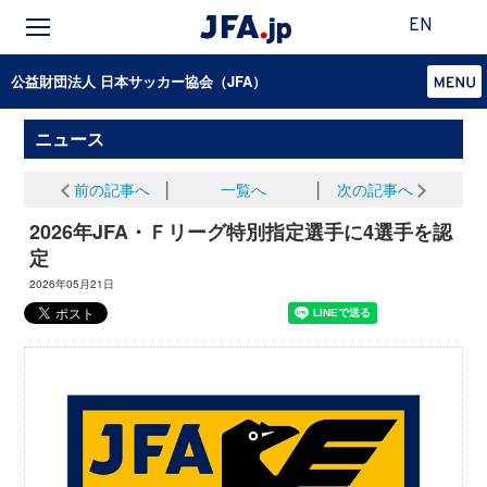
EN
公益財団法人 日本サッカー協会（JFA）
ニュース
前の記事へ
│
一覧へ
│
次の記事へ
2026年JFA・Ｆリーグ特別指定選手に4選手を認
定
2026年05月21日