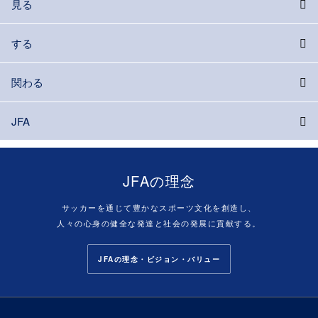
見る
する
関わる
JFA
JFAの理念
サッカーを通じて豊かなスポーツ文化を創造し、
人々の心身の健全な発達と社会の発展に貢献する。
JFAの理念・ビジョン・バリュー