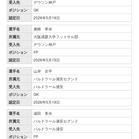
受入先
デウソン神戸
ポジション
GK
認定日
2026年5月19日
選手名
廣崎 寧央
所属元
大阪成蹊大学フットサル部
受入先
デウソン神戸
ポジション
FP
認定日
2026年5月19日
選手名
山岸 京平
所属元
バルドラール浦安セグンド
受入先
バルドラール浦安
ポジション
GK
認定日
2026年5月19日
選手名
成田 美光
所属元
バルドラール浦安セグンド
受入先
バルドラール浦安
ポジション
FP