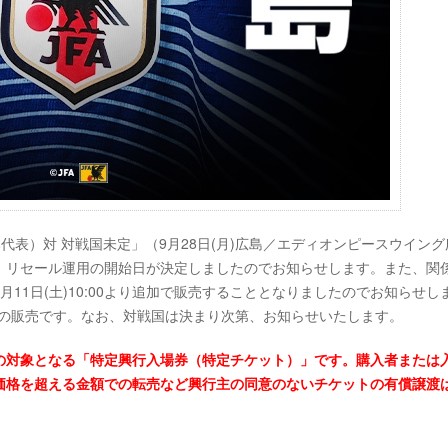
（日本代表）対 対戦国未定」（9月28日(月)広島／エディオンピースウイング
、リセール運用の開始日が決定しましたのでお知らせします。また、関
11日(土)10:00より追加で販売することとなりましたのでお知らせし
の販売です。なお、対戦国は決まり次第、お知らせいたします。
の対象となる「特定興行入場券（特定チケット）」です。購入者または
価格を超える金額での転売など興行主の同意のないチケットの有償譲渡