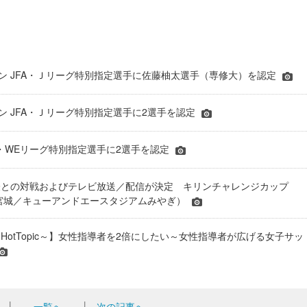
シーズン JFA・Ｊリーグ特別指定選手に佐藤柚太選手（専修大）を認定
ーズン JFA・Ｊリーグ特別指定選手に2選手を認定
JFA・WEリーグ特別指定選手に2選手を認定
表との対戦およびテレビ放送／配信が決定 キリンチャレンジカップ
24＠宮城／キューアンドエースタジアムみやぎ）
HotTopic～】女性指導者を2倍にしたい～女性指導者が広げる女子サッ
│
一覧へ
│
次の記事へ