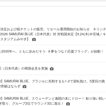
間決定および紙チケットの販売、リセール運用開始のお知らせ キリン
026 SAMURAI BLUE（日本代表）対 対戦国未定【9.24(木)＠宮城／キ
ースタジアムみやぎ】
た2030年へ、ともに歩みだそう- ＃夢をつなぐ応援フラッグ」が始動！
BLUE（日本代表）の帰国会見を実施
port】SAMURAI BLUE、ブラジルに先制するも1-2で逆転負け。5度目の挑
2突破はならず
eport】SAMURAI BLUE、スウェーデンと激闘の末にドロー！ 粘り強い戦い
ぎ取り、グループ2位でラウンド32に進出！