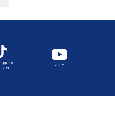
ー日本代表
JFATV
TikTok
（別ウィンドウで開く）
ィンドウで開く）