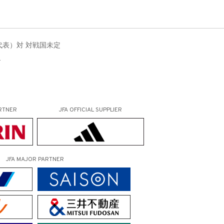
本代表）対 対戦国未定
）
RTNER
JFA OFFICIAL
SUPPLIER
JFA MAJOR PARTNER