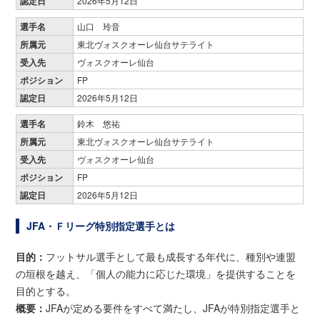
認定日
2026年5月12日
選手名
山口 玲音
所属元
東北ヴォスクオーレ仙台サテライト
受入先
ヴォスクオーレ仙台
ポジション
FP
認定日
2026年5月12日
選手名
鈴木 悠祐
所属元
東北ヴォスクオーレ仙台サテライト
受入先
ヴォスクオーレ仙台
ポジション
FP
認定日
2026年5月12日
JFA・Ｆリーグ特別指定選手とは
目的：
フットサル選手として最も成長する年代に、種別や連盟
の垣根を越え、「個人の能力に応じた環境」を提供することを
目的とする。
概要：
JFAが定める要件をすべて満たし、JFAが特別指定選手と