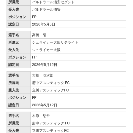
所属元
バルドラール浦安セグンド
受入先
バルドラール浦安
ポジション
FP
認定日
2026年5月5日
選手名
高橋 陽
所属元
シュライカー大阪サテライト
受入先
シュライカー大阪
ポジション
FP
認定日
2026年5月12日
選手名
大橋 琥次郎
所属元
府中アスレティック FC
受入先
立川アスレティックFC
ポジション
FP
認定日
2026年5月12日
選手名
木原 悠吾
所属元
府中アスレティック FC
受入先
立川アスレティックFC