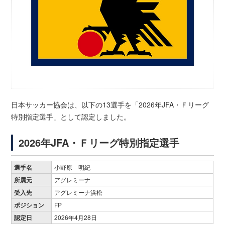
日本サッカー協会は、以下の
13
選手を「2026年JFA・Ｆリーグ
特別指定選手」として認定しました。
2026年JFA・Ｆリーグ特別指定選手
選手名
小野原 明紀
所属元
アグレミーナ
受入先
アグレミーナ浜松
ポジション
FP
認定日
2026年4月28日