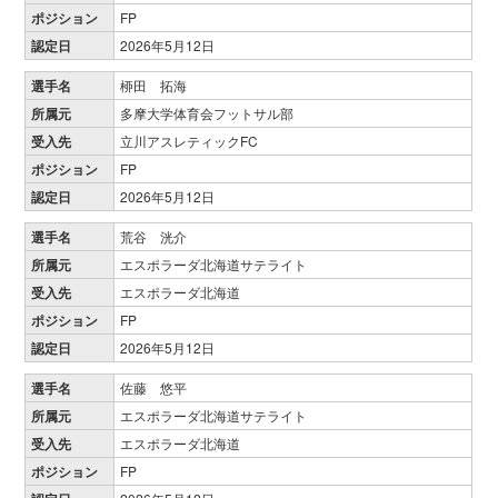
ポジション
FP
認定日
2026年5月12日
選手名
桺田 拓海
所属元
多摩大学体育会フットサル部
受入先
立川アスレティックFC
ポジション
FP
認定日
2026年5月12日
選手名
荒谷 洸介
所属元
エスポラーダ北海道サテライト
受入先
エスポラーダ北海道
ポジション
FP
認定日
2026年5月12日
選手名
佐藤 悠平
所属元
エスポラーダ北海道サテライト
受入先
エスポラーダ北海道
ポジション
FP