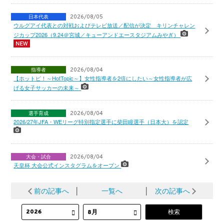
日本代表
2026/08/05
ウルグアイ代表との対戦およびテレビ放送／配信が決定 キリンチャレン
ジカップ2026（9.24＠宮城／キューアンドエースタジアムみやぎ）
指導者
2026/08/04
【ホットピ！～HotTopic～】女性指導者を2倍にしたい～女性指導者が広
げる女子サッカーの未来～
選手育成
2026/08/04
2026/27年JFA・WEリーグ特別指定選手に柴田瞳選手（日本大）を認定
大会・試合
2026/08/04
天皇杯 大会公式インスタグラムをオープン
前の記事へ
│
一覧へ
│
次の記事へ