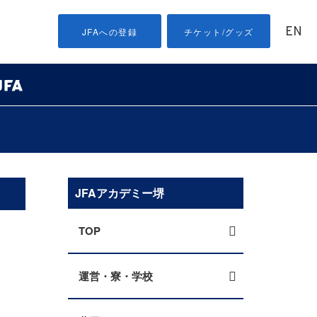
EN
JFAへの登録
チケット/グッズ
JFAアカデミー堺
TOP
運営・寮・学校