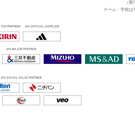
（順
チーム・学校は
L
TOP PARTNER
JFA OFFICIAL
SUPPLIER
JFA MAJOR PARTNER
JFA SOCIAL VALUE PARTNER