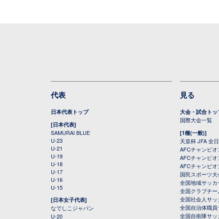
代表
見る
日本代表トップ
大会・試合トッ
国際大会一覧
[日本代表]
SAMURAI BLUE
[1種(一般)]
U-23
天皇杯 JFA 
U-21
AFCチャンピ
U-19
AFCチャンピオン
U-18
AFCチャンピオ
U-17
国民スポーツ大
U-16
全国地域サッカ
U-15
全国クラブチー
全国社会人サッ
[日本女子代表]
全国自治体職員
なでしこジャパン
全国自衛隊サッ
U-20