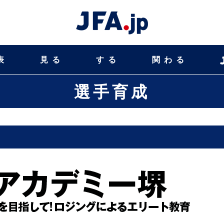
表
見る
する
関わる
選手育成