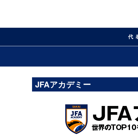
代
JFAアカデミー