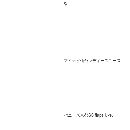
なし
マイナビ仙台レディースユース
バニーズ京都SC flaps U-18