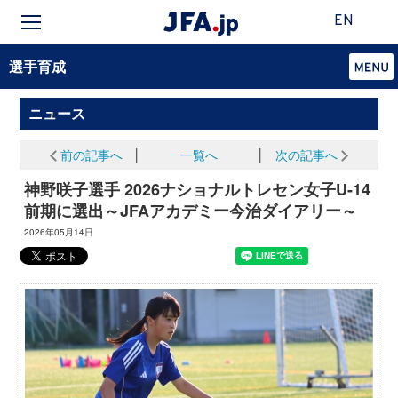
EN
選手育成
ニュース
前の記事へ
│
一覧へ
│
次の記事へ
神野咲子選手 2026ナショナルトレセン女子U-14
前期に選出～JFAアカデミー今治ダイアリー～
2026年05月14日