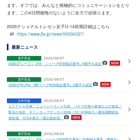
ます。オフでは、みんなと積極的にコミュニケーションをとり
ます。この4日間後悔のないように全力で頑張ります。
2026ナショナルトレセン女子U-14前期詳細はこちら
https://www.jfa.jp/news/00036327/
最新ニュース
選手育成
2026/08/07
2026/27シーズン JFA・Ｊリーグ特別指定選手に9選手を認定
選手育成
2026/08/07
2026/27年JFA・WEリーグ特別指定選手に3選手を認定
日本代表
2026/08/07
エクアドル代表、ニュージーランド代表、パナマ代表の参加および放送／
配信が決定 キリンカップサッカー2026（10.1＠神奈川／横浜国際総合
競技場、10.5＠東京／国立競技場）
選手育成
2026/08/06
2026/27シーズン JFA・Ｊリーグ特別指定選手に佐藤柚太選手（専修大）