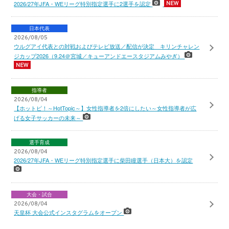
2026/27年JFA・WEリーグ特別指定選手に2選手を認定
日本代表
2026/08/05
ウルグアイ代表との対戦およびテレビ放送／配信が決定 キリンチャレン
ジカップ2026（9.24＠宮城／キューアンドエースタジアムみやぎ）
指導者
2026/08/04
【ホットピ！～HotTopic～】女性指導者を2倍にしたい～女性指導者が広
げる女子サッカーの未来～
選手育成
2026/08/04
2026/27年JFA・WEリーグ特別指定選手に柴田瞳選手（日本大）を認定
大会・試合
2026/08/04
天皇杯 大会公式インスタグラムをオープン