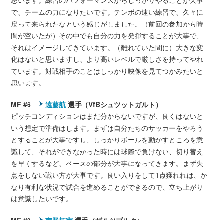
思います。練習のパフォーマンスからしっかりやることが大事
で、チームの力になりたいです。テンポの速い練習で、久々に
戻って来られたなという感じがしました。（前回の参加から時
間が空いたが）その中でも自分の力を発揮することが大事で、
それはイメージしてきています。（離れていた間に）大きな変
化はないと思いますし、より高いレベルで厳しさを持ってやれ
ています。対戦相手のことはしっかり映像を見てつかみたいと
思います。
MF #6
遠藤航
選手（VfBシュツットガルト）
ピッチコンディションはまだ分からないですが、良くはないと
いう想定で準備はします。まずは自分たちのサッカーをやろう
とすることが大事ですし、しっかりボールを動かすところを意
識して、それができなかった時には球際で負けない、切り替え
を早くするなど、ベースの部分が大事になってきます。まず失
点をしない戦い方が大事です。良い入りをして1点獲れれば、か
なり有利な状況で試合を進めることができるので、立ち上がり
は意識したいです。