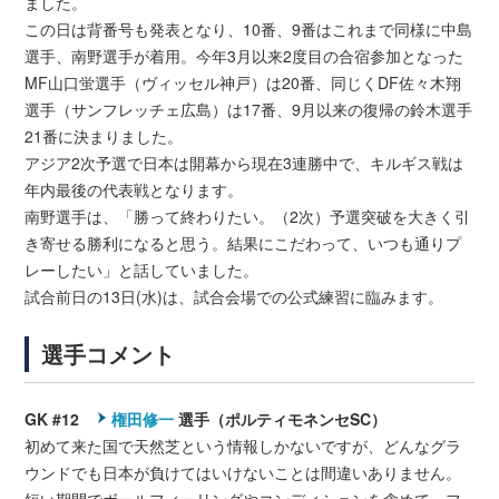
ました。
この日は背番号も発表となり、10番、9番はこれまで同様に中島
選手、南野選手が着用。今年3月以来2度目の合宿参加となった
MF山口蛍選手（ヴィッセル神戸）は20番、同じくDF佐々木翔
選手（サンフレッチェ広島）は17番、9月以来の復帰の鈴木選手
21番に決まりました。
アジア2次予選で日本は開幕から現在3連勝中で、キルギス戦は
年内最後の代表戦となります。
南野選手は、「勝って終わりたい。（2次）予選突破を大きく引
き寄せる勝利になると思う。結果にこだわって、いつも通りプ
レーしたい」と話していました。
試合前日の13日(水)は、試合会場での公式練習に臨みます。
選手コメント
GK #12
権田修一
選手（ポルティモネンセSC）
初めて来た国で天然芝という情報しかないですが、どんなグラ
ウンドでも日本が負けてはいけないことは間違いありません。