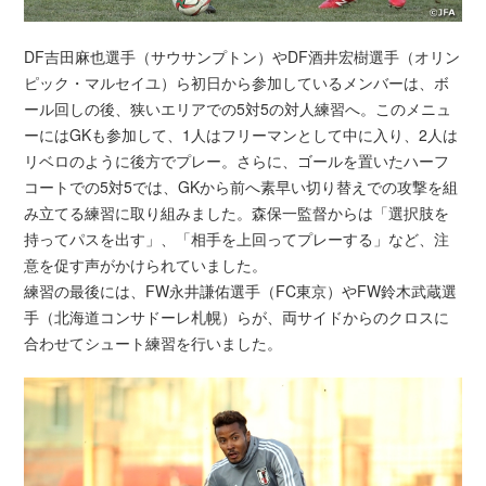
DF吉田麻也選手（サウサンプトン）やDF酒井宏樹選手（オリン
ピック・マルセイユ）ら初日から参加しているメンバーは、ボ
ール回しの後、狭いエリアでの5対5の対人練習へ。このメニュ
ーにはGKも参加して、1人はフリーマンとして中に入り、2人は
リベロのように後方でプレー。さらに、ゴールを置いたハーフ
コートでの5対5では、GKから前へ素早い切り替えでの攻撃を組
み立てる練習に取り組みました。森保一監督からは「選択肢を
持ってパスを出す」、「相手を上回ってプレーする」など、注
意を促す声がかけられていました。
練習の最後には、FW永井謙佑選手（FC東京）やFW鈴木武蔵選
手（北海道コンサドーレ札幌）らが、両サイドからのクロスに
合わせてシュート練習を行いました。