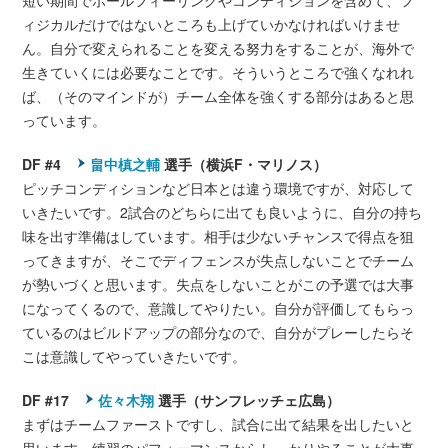
短い期間でボールフィーリングやコンディションを含めて、フ
ィジカルだけではないところも上げていかなければいけませ
ん。自分で変えられることを変える努力をすることが、海外で
生きていくには必要なことです。そういうところで強くなれれ
ば、（そのマインドが）チーム全体を強くする部分はあると思
っています。
DF #4
畠中槙之輔
選手（横浜F・マリノス）
ピッチコンディションなど日本とは違う環境ですが、対応して
いきたいです。2試合のどちらに出ても良いように、自分の持ち
味を出す準備はしています。相手は少ないチャンスで得点を狙
ってきますが、そこでディフェンスが失点しないことでチーム
が勢いづくと思います。失点をしないことがこの予選では大事
になってくるので、意識してやりたい。自分が評価してもらっ
ているのはビルドアップの部分なので、自分がプレーしたらそ
こは意識してやっていきたいです。
DF #17
佐々木翔
選手（サンフレッチェ広島）
まずはチームファーストですし、試合に出て結果を出したいと