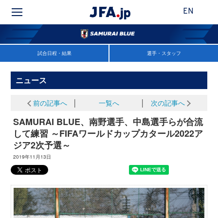
EN
試合日程・結果
選手・スタッフ
ニュース
前の記事へ
│
一覧へ
│
次の記事へ
SAMURAI BLUE、南野選手、中島選手らが合流
して練習 ～FIFAワールドカップカタール2022ア
ジア2次予選～
2019年11月13日