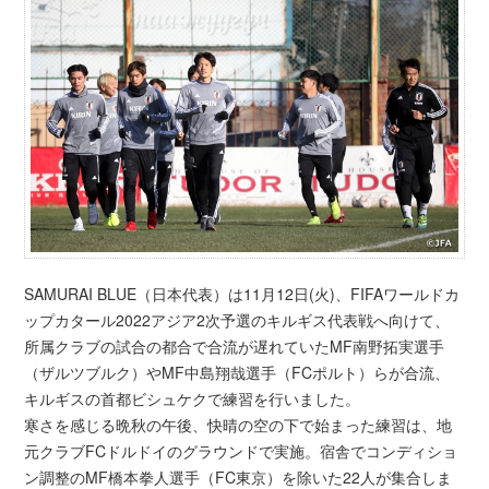
SAMURAI BLUE（日本代表）は11月12日(火)、FIFAワールドカ
ップカタール2022アジア2次予選のキルギス代表戦へ向けて、
所属クラブの試合の都合で合流が遅れていたMF南野拓実選手
（ザルツブルク）やMF中島翔哉選手（FCポルト）らが合流、
キルギスの首都ビシュケクで練習を行いました。
寒さを感じる晩秋の午後、快晴の空の下で始まった練習は、地
元クラブFCドルドイのグラウンドで実施。宿舎でコンディショ
ン調整のMF橋本拳人選手（FC東京）を除いた22人が集合しま