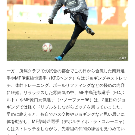
一方、所属クラブでの試合の都合でこの日から合流した南野選
手やMF伊東純也選手（KRCヘンク）らはジョギングやストレッ
チ、体幹トレーニング、ボールリフティングなどの軽めの内容
に終始。リラックスした雰囲気の中、MF中島翔哉選手（FCポ
ルト）やMF原口元気選手（ハノーファー96）は、2度目のジョ
ギングでは軽くドリブルをしながらピッチを周っていました。
早めに終えると、各自でパス交換やジョギングなど思い思いに
体を動かし、MF柴崎岳選手（デポルティボ・ラ・コルーニャ）
らはストレッチをしながら、先着組の仲間の練習を見つめてい