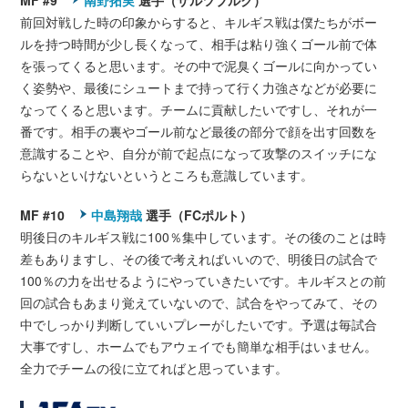
MF #9
南野拓実
選手（ザルツブルク）
前回対戦した時の印象からすると、キルギス戦は僕たちがボー
ルを持つ時間が少し長くなって、相手は粘り強くゴール前で体
を張ってくると思います。その中で泥臭くゴールに向かってい
く姿勢や、最後にシュートまで持って行く力強さなどが必要に
なってくると思います。チームに貢献したいですし、それが一
番です。相手の裏やゴール前など最後の部分で顔を出す回数を
意識することや、自分が前で起点になって攻撃のスイッチにな
らないといけないというところも意識しています。
MF #10
中島翔哉
選手（FCポルト）
明後日のキルギス戦に100％集中しています。その後のことは時
差もありますし、その後で考えればいいので、明後日の試合で
100％の力を出せるようにやっていきたいです。キルギスとの前
回の試合もあまり覚えていないので、試合をやってみて、その
中でしっかり判断していいプレーがしたいです。予選は毎試合
大事ですし、ホームでもアウェイでも簡単な相手はいません。
全力でチームの役に立てればと思っています。