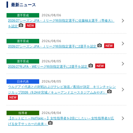
最新ニュース
選手育成
2026/08/06
2026/27シーズン JFA・Ｊリーグ特別指定選手に佐藤柚太選手（専修大）
を認定
選手育成
2026/08/06
2026/27シーズン JFA・Ｊリーグ特別指定選手に2選手を認定
選手育成
2026/08/05
2026/27年JFA・WEリーグ特別指定選手に2選手を認定
日本代表
2026/08/05
ウルグアイ代表との対戦およびテレビ放送／配信が決定 キリンチャレン
ジカップ2026（9.24＠宮城／キューアンドエースタジアムみやぎ）
指導者
2026/08/04
【ホットピ！～HotTopic～】女性指導者を2倍にしたい～女性指導者が広
げる女子サッカーの未来～