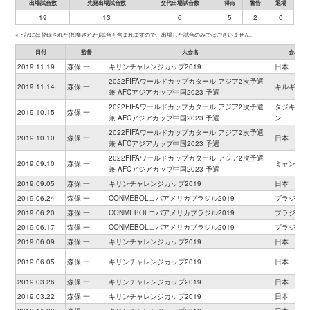
出場試合数
先発出場試合数
交代出場試合数
得点
警告
退場
19
13
6
5
2
0
※下記には登録された(招集された)試合も含まれますので、出場した試合のみではございません。
日付
監督
大会名
会場
2019.11.19
森保 一
キリンチャレンジカップ2019
日本
2022FIFAワールドカップカタール アジア2次予選
2019.11.14
森保 一
キルギス
兼 AFCアジアカップ中国2023 予選
2022FIFAワールドカップカタール アジア2次予選
タジキスタ
2019.10.15
森保 一
兼 AFCアジアカップ中国2023 予選
ン
2022FIFAワールドカップカタール アジア2次予選
2019.10.10
森保 一
日本
兼 AFCアジアカップ中国2023 予選
2022FIFAワールドカップカタール アジア2次予選
2019.09.10
森保 一
ミャンマー
兼 AFCアジアカップ中国2023 予選
2019.09.05
森保 一
キリンチャレンジカップ2019
日本
2019.06.24
森保 一
CONMEBOLコパアメリカブラジル2019
ブラジル
2019.06.20
森保 一
CONMEBOLコパアメリカブラジル2019
ブラジル
2019.06.17
森保 一
CONMEBOLコパアメリカブラジル2019
ブラジル
2019.06.09
森保 一
キリンチャレンジカップ2019
日本
2019.06.05
森保 一
キリンチャレンジカップ2019
日本
2019.03.26
森保 一
キリンチャレンジカップ2019
日本
2019.03.22
森保 一
キリンチャレンジカップ2019
日本