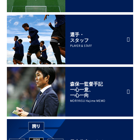
選手・
スタッフ
PLAYER & STAFF
森保一監督手記
一心一意、
一心一向
MORIYASU Hajime MEMO