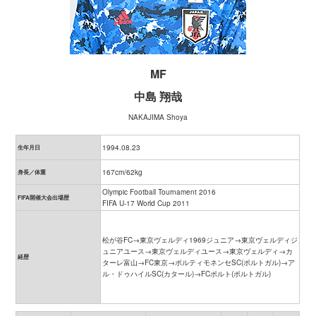
MF
中島 翔哉
NAKAJIMA Shoya
1994.08.23
生年月日
167cm/62kg
身長／体重
Olympic Football Tournament 2016
FIFA開催大会出場歴
FIFA U-17 World Cup 2011
松が谷FC→東京ヴェルディ1969ジュニア→東京ヴェルディジ
ュニアユース→東京ヴェルディユース→東京ヴェルディ→カ
経歴
ターレ富山→FC東京→ポルティモネンセSC(ポルトガル)→ア
ル・ドゥハイルSC(カタール)→FCポルト(ポルトガル)